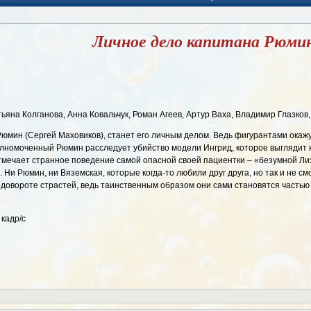
Личное дело капитана Рюми
ьяна Колганова, Анна Ковальчук, Роман Агеев, Артур Ваха, Владимир Глазков,
мин (Сергей Маховиков), станет его личным делом. Ведь фигурантами окажут
номоченный Рюмин расследует убийство модели Ингрид, которое выглядит ка
тмечает странное поведение самой опасной своей пациентки – «безумной Лиз
Ни Рюмин, ни Вяземская, которые когда-то любили друг друга, но так и не см
водовороте страстей, ведь таинственным образом они сами становятся часть
 кадр/с