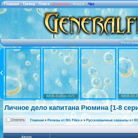
Главная
|
Трекер
|
Поиск
|
Правила
|
Форум
|
Чат
Регистра
WEB-DLRip-AVC
WEB-DLR
Личное дело капитана Рюмина [1-8 серии
Главная
»
Релизы от RG Files-x
»
Русскоязычные сериалы от RG 
Автор