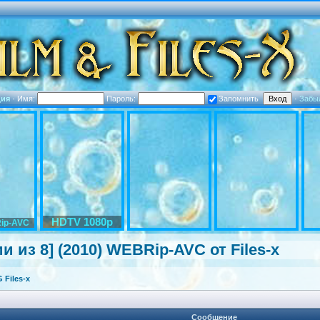
ция
·
Имя:
Пароль:
Запомнить
·
Забы
HDTV 1080p
ip-AVC
 из 8] (2010) WEBRip-AVC от Files-x
Files-x
Сообщение