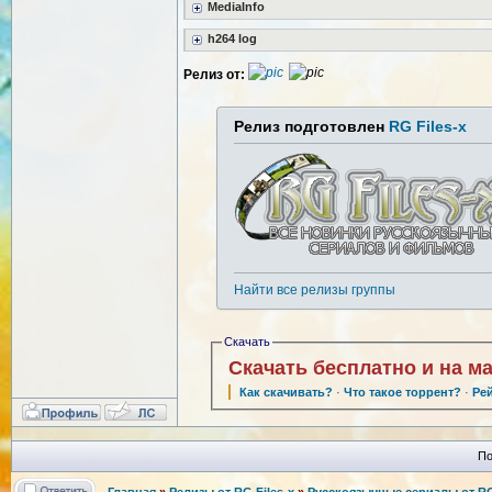
MediaInfo
h264 log
Релиз от:
Релиз подготовлен
RG Files-x
Найти все релизы группы
Скачать
Скачать бесплатно и на м
Как скачивать?
·
Что такое торрент?
·
Ре
По