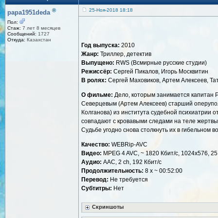
®
25-Ноя-2018 18:18
papa1951deda
Пол:
Стаж:
7 лет 8 месяцев
Сообщений:
1727
Откуда:
Казахстан
Год выпуска:
2010
Жанр:
Триллер, детектив
Выпущено:
RWS (Всмирные русские студии)
Режиссёр:
Сергей Пикалов, Игорь Москвитин
В ролях:
Сергей Маховиков, Артем Алексеев, Тат
О фильме:
Дело, которым занимается капитан Рю
Северцевым (Артем Алексеев) старший оперупол
Колганова) из института судебной психиатрии о
совпадают с кровавыми следами на теле жертвы. 
Судьбе угодно снова столкнуть их в гибельном 
Качество:
WEBRip-AVC
Видео:
MPEG 4 AVC, ~ 1820 Кбит/с, 1024x576, 25
Аудио:
AAC, 2 ch, 192 Кбит/с
Продолжительность:
8 x ~ 00:52:00
Перевод:
Не требуется
Субтитры:
Нет
Скриншоты