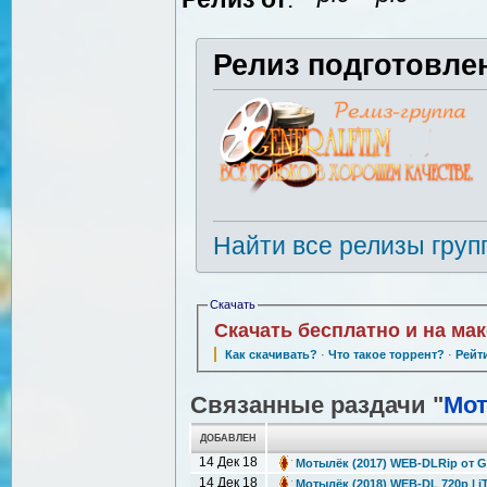
Релиз подготовле
Найти все релизы груп
Скачать
Скачать бесплатно и на ма
Как скачивать?
·
Что такое торрент?
·
Рейт
Связанные раздачи "
Мо
ДОБАВЛЕН
14 Дек 18
Мотылёк (2017) WEB-DLRip от Ge
14 Дек 18
Мотылёк (2018) WEB-DL 720p | i