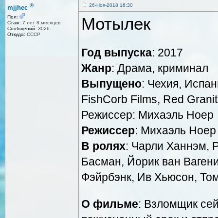
®
26-Ноя-2018 16:30
mjjhec
Мотылек
Пол:
Стаж:
7 лет 8 месяцев
Сообщений:
3026
Откуда:
СССР
Год выпуска
: 2017
Жанр
: Драма, криминал
Выпущено
: Чехия, Испан
FishCorb Films, Red Granit
Режиссер: Михаэль Ноер
Режиссер
: Михаэль Ноер
В ролях
: Чарли Ханнэм, 
Басман, Йорик ван Ваген
Фэйрбэнк, Ив Хьюсон, То
О фильме
: Взломщик се