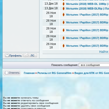
13 Дек 18
Мотылёк (2018) WEB-DL 1080p | 
13 Дек 18
Мотылёк (2018) WEB-DLRip | iTu
26 Ноя
Мотылек / Papillon (2017) BDRip
18
26 Ноя
Мотылек / Papillon (2017) BDRip 
18
26 Ноя
Мотылек / Papillon (2017) BDRip 
18
26 Ноя
Мотылек / Papillon (2017) BDRip 
18
26 Ноя
Мотылек / Papillon (2017) BDRip 
18
Найти 
Показать сообщения:
Главная
»
Релизы от RG Generalfilm
»
Видео для КПК от RG Gene
Вы
не можете
начинать темы
Вы
не можете
отвечать на сообщения
Вы
не можете
редактировать свои сообщения
Вы
не можете
удалять свои сообщения
Вы
не можете
голосовать в опросах