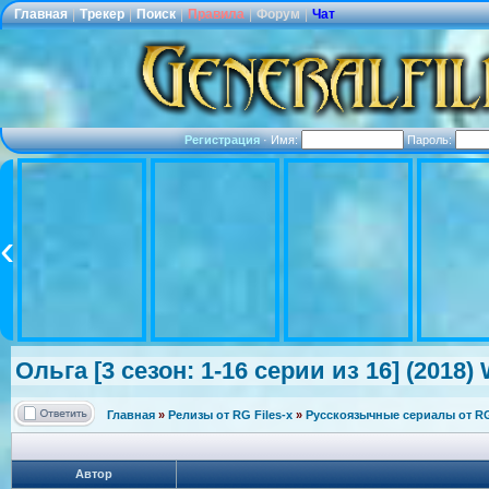
Главная
|
Трекер
|
Поиск
|
Правила
|
Форум
|
Чат
Регистрация
·
Имя:
Пароль:
Ольга [3 сезон: 1-16 серии из 16] (2018)
Главная
»
Релизы от RG Files-x
»
Русскоязычные сериалы от RG 
Автор