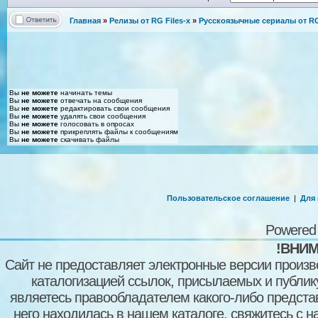
Главная
»
Релизы от RG Files-x
»
Русскоязычные сериалы от RG 
Вы
не можете
начинать темы
Вы
не можете
отвечать на сообщения
Вы
не можете
редактировать свои сообщения
Вы
не можете
удалять свои сообщения
Вы
не можете
голосовать в опросах
Вы
не можете
прикреплять файлы к сообщениям
Вы
не можете
скачивать файлы
Пользовательское соглашение
|
Для
Powered
!ВНИМ
Сайт не предоставляет электронные версии произв
каталогизацией ссылок, присылаемых и публи
являетесь правообладателем какого-либо представ
него находилась в нашем каталоге, свяжитесь с 