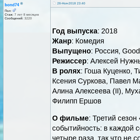
®
26-Ноя-2018 23:40
bond74
Пол:
Стаж:
7 лет 8 месяцев
Сообщений:
3220
Год выпуска
: 2018
Жанр
: Комедия
Выпущено
: Россия, Good
Режиссер
: Алексей Нужн
В ролях
: Гоша Куценко, 
Ксения Суркова, Павел М
Алина Алексеева (II), Му
Филипп Ершов
О фильме
: Третий сезо
событийность: в каждой с
четыре раза, так что не с