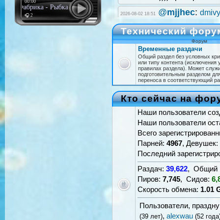
00:00
Фабрика - Рыбка (Dynamite Remix)
@
mjjhec
:
dmiv
2026-08-02 18:51
🎧 2
@
dmivyado
:
С
Технический фору
2026-08-02 15:48
1,7 скачал бы,установил.
Форум
окна,обновите,обновите!!!)
Временные раздачи
торрента,зависит,всё!!!
Общий раздел без условных кри
или типу контента (исключения 
@
dmivyado
:
Н
правилах раздела). Может служи
2026-08-02 12:41
подготовительным разделом дл
последний 3,5,5 иногда глю
переноса в соответствующий ра
@
mjjhec
:
dmiv
2026-08-02 08:50
Кто сейчас на фор
никаких проблем. Настроит
роутер.
Наши пользователи соз
Наши пользователи ост
@
dmivyado
:
К
2026-08-01 22:50
упала!И каждый раз,в нём,
Всего зарегистрирован
то,он,несоуразный!)))Изве
Парней:
4967
, Девушек:
Последний зарегистрир
@
dmivyado
:
С
2026-07-25 19:37
Установил BitComet и скач
Раздач:
39,622
, Общий 
вперёд,то назад!!!))))
Пиров:
7,745
, Сидов:
6,
@
dmivyado
:
Скорость обмена:
1.01 
А
2026-07-25 14:25
@
dmivyado
:
Д
Пользователи, праздн
2026-07-25 14:21
,
alexwau
(39 лет)
(52 года