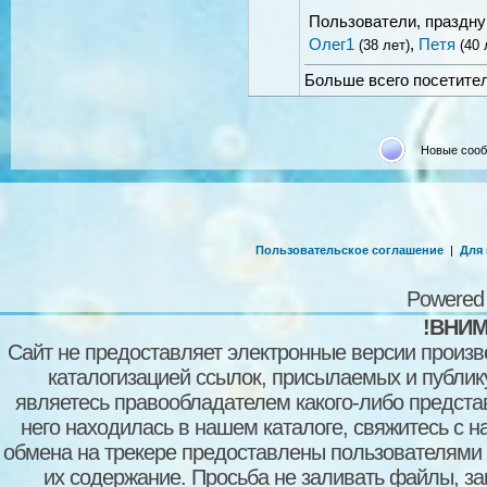
@
dmivyado
:
2026-07-25 14:06
Пользователи, праздн
Олег1
,
Петя
(38 лет)
(40 
@
TimurN90
:
И
2026-06-13 19:57
Города и России желаю все
Больше всего посетител
понимания огромной удачи 
здоровья всем вам и ваш
@
TimurN90
:
С
Новые соо
2026-06-13 19:53
и адвокатов
@
patriot67
:
И д
2026-06-11 20:38
@
patriot67
:
Ti
Пользовательское соглашение
|
Для
2026-06-11 20:36
Скорая в кпк есть, без 1го
https://generalfilm.website
Powered
@
TimurN90
:
и
!ВНИМ
2026-06-04 22:15
вам всем
Сайт не предоставляет электронные версии произв
@
TimurN90
:
каталогизацией ссылок, присылаемых и публи
2026-06-04 22:13
являетесь правообладателем какого-либо представ
@
TimurN90
:
х
него находилась в нашем каталоге, свяжитесь с 
2026-06-04 22:13
вашем рипе в кпк раз не бу
обмена на трекере предоставлены пользователями с
@
TimurN90
:
и
их содержание. Просьба не заливать файлы, з
2026-06-04 22:10