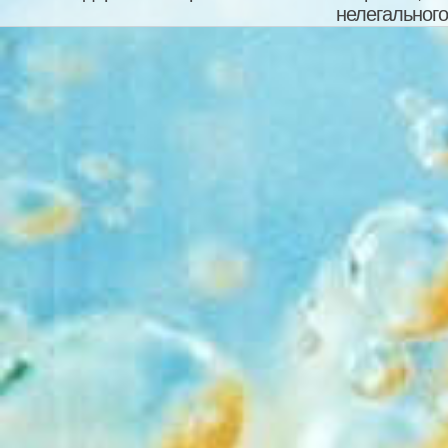
трех сезонов
нелегального
@
TimurN90
:
я
2026-06-04 22:08
сделать рип сериала глуха
в одной папке все серии з
@
HardwareMi
2026-06-03 13:59
@
TimurN90
:
З
2026-06-02 17:55
будет ли 3 Эйфории у вас 
@
TimurN90
:
У
2026-05-31 13:25
праздником днем защиты д
братьям сестрам
@
STAWR
:
pvv
,
2026-04-07 12:28
@
pvv
:
STAWR
,
2026-04-07 12:02
магазин расширений гугла,
страны, но все 3 работают
@
STAWR
:
Прив
2026-04-07 11:17
Очень сложно заходить на 
@
makc8585
:
2026-03-15 08:21