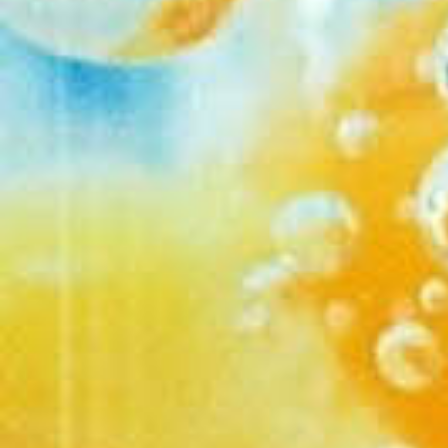
@
mjjhec
:
2026-02-23 09:22
@
daa51
:
А где 
2026-02-12 19:47
таких раздач.
@
arvilov50
:
Вс
2026-01-21 15:18
Классный Сайт!
@
pvv
:
Христос
2026-01-07 15:14