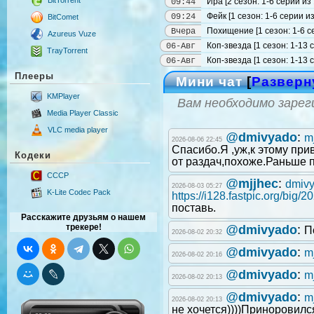
Ира [2 сезон: 1-6 серии из
09:44
Фейк [1 сезон: 1-6 серии и
09:24
BitComet
Похищение [1 сезон: 1-6 
Вчера
Azureus Vuze
Коп-звезда [1 сезон: 1-13
06-Авг
TrayTorrent
Коп-звезда [1 сезон: 1-13 
06-Авг
Плееры
Мини чат
[
Разверн
KMPlayer
Вам необходимо зарег
Media Player Classic
VLC media player
@
dmivyado
:
m
2026-08-06 22:45
Спасибо.Я ,уж,к этому прив
Кодеки
от раздач,похоже.Раньше п
CCCP
@
mjjhec
:
dmiv
2026-08-03 05:27
K-Lite Codec Pack
https://i128.fastpic.org/big
поставь.
Расскажите друзьям о нашем
трекере!
@
dmivyado
:
П
2026-08-02 20:32
@
dmivyado
:
m
2026-08-02 20:16
@
dmivyado
:
m
2026-08-02 20:13
@
dmivyado
:
m
2026-08-02 20:13
не хочется))))Приноровился 