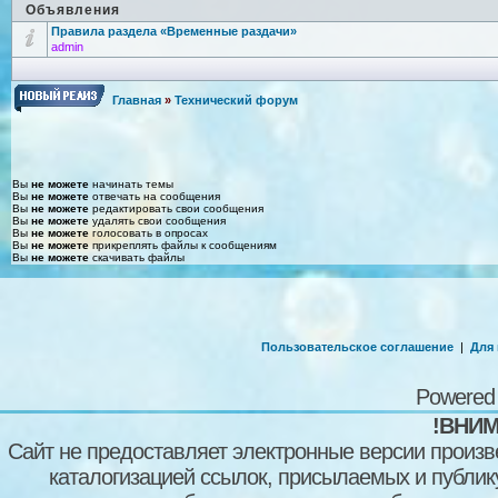
Объявления
Правила раздела «Временные раздачи»
admin
Главная
»
Технический форум
Вы
не можете
начинать темы
Вы
не можете
отвечать на сообщения
Вы
не можете
редактировать свои сообщения
Вы
не можете
удалять свои сообщения
Вы
не можете
голосовать в опросах
Вы
не можете
прикреплять файлы к сообщениям
Вы
не можете
скачивать файлы
Пользовательское соглашение
|
Для
Powered
!ВНИМ
Сайт не предоставляет электронные версии произв
каталогизацией ссылок, присылаемых и публи