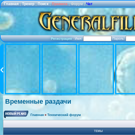
Главная
|
Трекер
|
Поиск
|
Правила
|
Форум
|
Чат
Регистрация
·
Имя:
Пароль:
Временные раздачи
Главная
»
Технический форум
ТЕМЫ