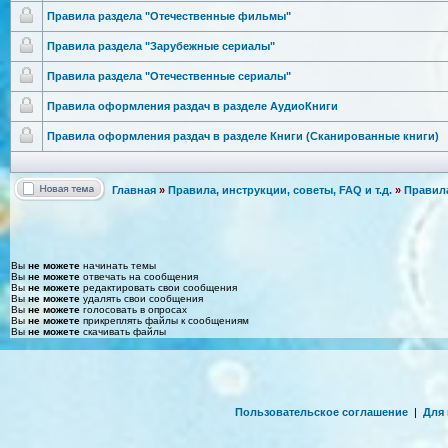
Правила раздела "Отечест
венные фильмы"
Правила раздела "Зарубеж
ные сериалы"
Правила раздела "Отечест
венные сериалы"
Правила оформления раздач в разделе АудиоКниги
Правила оформления раздач в разделе Книги (Сканированн
ые книги)
Главная
»
Правила, инструкции, советы, FAQ и т.д.
»
Правила
Вы
не можете
начинать темы
Вы
не можете
отвечать на сообщения
Вы
не можете
редактировать свои сообщения
Вы
не можете
удалять свои сообщения
Вы
не можете
голосовать в опросах
Вы
не можете
прикреплять файлы к сообщениям
Вы
не можете
скачивать файлы
Пользовательское соглашение
|
Для