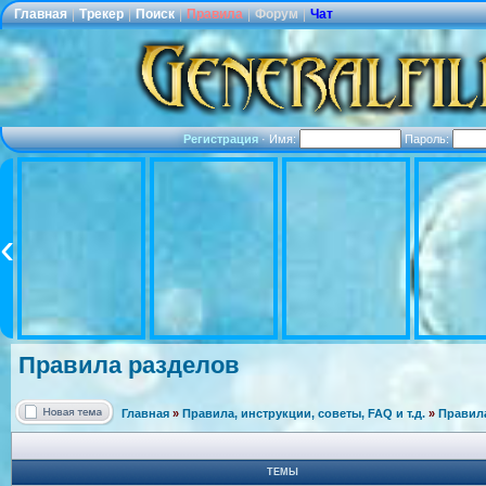
Главная
|
Трекер
|
Поиск
|
Правила
|
Форум
|
Чат
Регистрация
·
Имя:
Пароль:
Правила разделов
Главная
»
Правила, инструкции, советы, FAQ и т.д.
»
Правила
ТЕМЫ