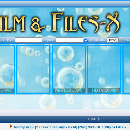
ция
·
Имя:
Пароль:
Запомнить
·
Забы
HDTV 1080p
ip-AVC
WEB-DLRip-AVC
ТЕМА
Мастер игры [2 сезон: 1-8 выпуск из 14] (2026) WEB-DL 1080p от Files-x