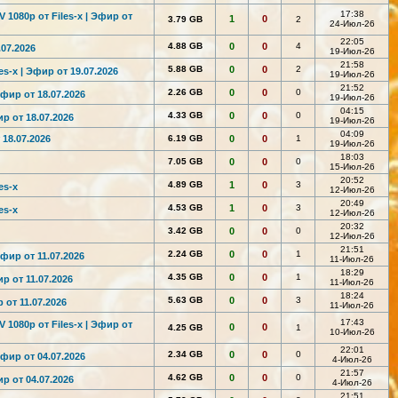
17:38
 1080р от Files-x | Эфир от
1
0
3.79 GB
2
24-Июл-26
22:05
4.88 GB
0
0
4
.07.2026
19-Июл-26
21:58
5.88 GB
0
0
2
s-x | Эфир от 19.07.2026
19-Июл-26
21:52
2.26 GB
0
0
0
Эфир от 18.07.2026
19-Июл-26
04:15
4.33 GB
0
0
0
ир от 18.07.2026
19-Июл-26
04:09
 18.07.2026
6.19 GB
0
0
1
19-Июл-26
18:03
7.05 GB
0
0
0
15-Июл-26
20:52
4.89 GB
1
0
3
es-x
12-Июл-26
20:49
4.53 GB
1
0
3
es-x
12-Июл-26
20:32
3.42 GB
0
0
0
12-Июл-26
21:51
2.24 GB
0
0
1
Эфир от 11.07.2026
11-Июл-26
18:29
4.35 GB
0
0
1
р от 11.07.2026
11-Июл-26
18:24
5.63 GB
0
0
3
 от 11.07.2026
11-Июл-26
17:43
 1080р от Files-x | Эфир от
0
0
4.25 GB
1
10-Июл-26
22:01
2.34 GB
0
0
0
Эфир от 04.07.2026
4-Июл-26
21:57
4.62 GB
0
0
0
ир от 04.07.2026
4-Июл-26
21:51