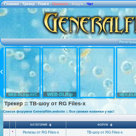
Главная
|
Трекер
|
Поиск
|
Правила
|
Форум
|
Чат
Регистра
WEB-DLRip
WEB-DLRip-AVC
WEB-DLR
Трекер :: ТВ-шоу от RG Files-x
Список форумов Generalfilm.website :: Все свежие новинки у нас!
КАТЕГОРИЯ
ФОРУМ
*
Релизы от RG Files-x
ТВ-шоу от RG Files-x