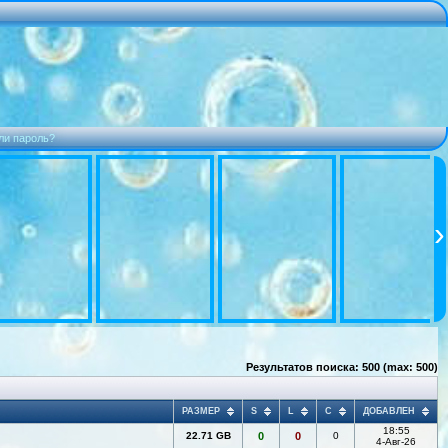
ли пароль?
Результатов поиска: 500 (max: 500)
РАЗМЕР
S
L
C
ДОБАВЛЕН
18:55
22.71 GB
0
0
0
4-Авг-26