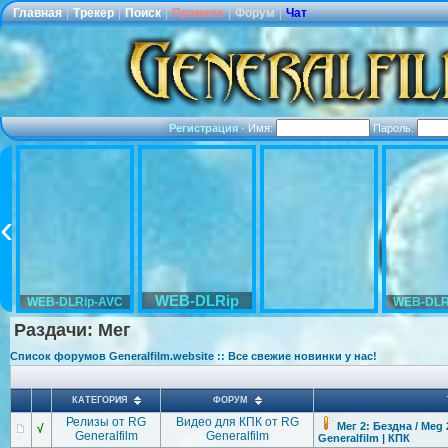
Главная
|
Трекер
|
Поиск
|
Правила
|
Форум
|
Чат
Регистрация
·
Имя:
Пароль:
WEB-DLRip
WEB-DLRip-AVC
WEB-DLR
Раздачи: Мег
Список форумов Generalfilm.website :: Все свежие новинки у нас!
КАТЕГОРИЯ
ФОРУМ
Релизы от RG
Видео для КПК от RG
Мег 2: Бездна / Meg 
√
Generalfilm
Generalfilm
Generalfilm | КПК