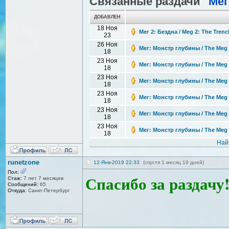
Связанные раздачи "
Мег
ДОБАВЛЕН
18 Ноя
Мег 2: Бездна / Meg 2: The Trenc
23
26 Ноя
Мег: Монстр глубины / The Meg 
18
23 Ноя
Мег: Монстр глубины / The Meg 
18
23 Ноя
Мег: Монстр глубины / The Meg 
18
23 Ноя
Мег: Монстр глубины / The Meg 
18
23 Ноя
Мег: Монстр глубины / The Meg 
18
23 Ноя
Мег: Монстр глубины / The Meg 
18
Най
runetzone
12-Янв-2019 22:33
(спустя 1 месяц 19 дней)
Пол:
Спасибо за раздачу!
Стаж:
7 лет 7 месяцев
Сообщений:
65
Откуда:
Санкт-Петерб
ург