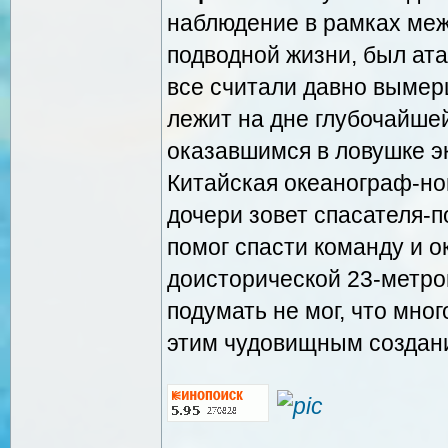
наблюдение в рамках ме
подводной жизни, был ат
все считали давно вымер
лежит на дне глубочайшей
оказавшимся в ловушке э
Китайская океанограф-но
дочери зовет спасателя-
помог спасти команду и о
доисторической 23-метров
подумать не мог, что мно
этим чудовищным создан