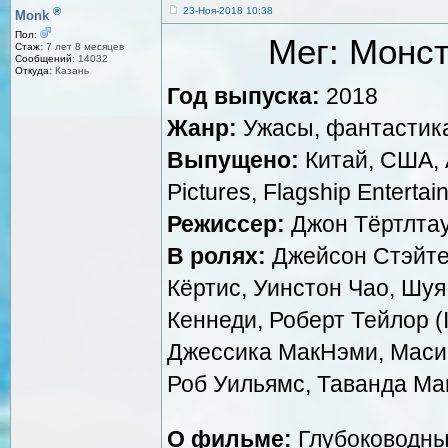
®
23-Ноя-2018 10:38
Monk
Пол:
Мег: Монст
Стаж:
7 лет 8 месяцев
Сообщений:
14032
Откуда:
Казань
Год выпуска:
2018
Жанр:
Ужасы, фантастика
Выпущено:
Китай, США, A
Pictures, Flagship Enterta
Режиссер:
Джон Тёртлта
В ролях:
Джейсон Стэйте
Кёртис, Уинстон Чао, Шу
Кеннеди, Роберт Тейлор (
Джессика МакНэми, Маси 
Роб Уильямс, Таванда М
О фильме:
Глубоководны