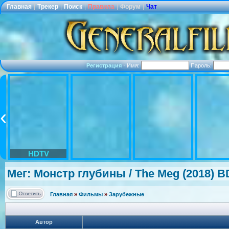
Главная
|
Трекер
|
Поиск
|
Правила
|
Форум
|
Чат
Регистрация
·
Имя:
Пароль:
HDTV
Мег: Монстр глубины / The Meg (2018) B
Главная
»
Фильмы
»
Зарубежные
Автор