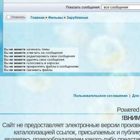
Показать сообщения:
Главная
»
Фильмы
»
Зарубежные
Вы
не можете
начинать темы
Вы
не можете
отвечать на сообщения
Вы
не можете
редактировать свои сообщения
Вы
не можете
удалять свои сообщения
Вы
не можете
голосовать в опросах
Вы
не можете
прикреплять файлы к сообщениям
Вы
не можете
скачивать файлы
Пользовательское соглашение
|
Для
Powered
!ВНИМ
Сайт не предоставляет электронные версии произв
каталогизацией ссылок, присылаемых и публи
являетесь правообладателем какого-либо представ