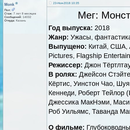
®
23-Ноя-2018 10:35
Monk
Пол:
Мег: Монст
Стаж:
7 лет 8 месяцев
Сообщений:
14032
Откуда:
Казань
Год выпуска:
2018
Жанр:
Ужасы, фантастика
Выпущено:
Китай, США, A
Pictures, Flagship Enterta
Режиссер:
Джон Тёртлта
В ролях:
Джейсон Стэйте
Кёртис, Уинстон Чао, Шу
Кеннеди, Роберт Тейлор (
Джессика МакНэми, Маси 
Роб Уильямс, Таванда М
О фильме:
Глубоководны