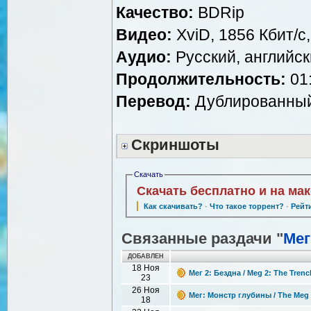
Качество:
BDRip
Видео:
XviD, 1856 Кбит/с
Аудио:
Русский, английски
Продолжительность:
01:
Перевод:
Дублированный
Скриншоты
Скачать
Скачать бесплатно и на ма
Как скачивать?
·
Что такое торрент?
·
Рейт
Связанные раздачи "
Мег
ДОБАВЛЕН
18 Ноя
Мег 2: Бездна / Meg 2: The Trenc
23
26 Ноя
Мег: Монстр глубины / The Meg 
18