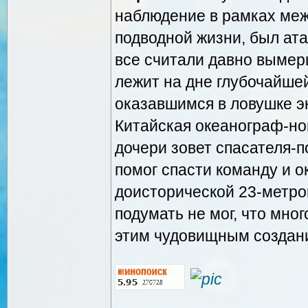
наблюдение в рамках ме
подводной жизни, был ат
все считали давно вымер
лежит на дне глубочайшей
оказавшимся в ловушке э
Китайская океанограф-но
дочери зовет спасателя-
помог спасти команду и о
доисторической 23-метров
подумать не мог, что мно
этим чудовищным создан