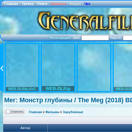
Главная
|
Трекер
|
Поиск
|
Правила
|
Форум
|
Чат
Регистрация
·
Имя:
Пароль:
WEB-DLRip
WEB-DLRip-AVC
WEB-DLR
Мег: Монстр глубины / The Meg (2018) B
Главная
»
Фильмы
»
Зарубежные
Автор