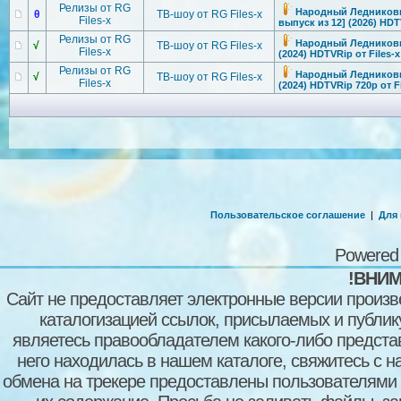
Релизы от RG
Народный Ледниковый
θ
ТВ-шоу от RG Files-x
Files-x
выпуск из 12] (2026) HDT
Релизы от RG
Народный Ледниковый
√
ТВ-шоу от RG Files-x
Files-x
(2024) HDTVRip от Files-x
Релизы от RG
Народный Ледниковый
√
ТВ-шоу от RG Files-x
Files-x
(2024) HDTVRip 720p от Fi
Пользовательское соглашение
|
Для
Powered
!ВНИМ
Сайт не предоставляет электронные версии произв
каталогизацией ссылок, присылаемых и публи
являетесь правообладателем какого-либо представ
него находилась в нашем каталоге, свяжитесь с 
обмена на трекере предоставлены пользователями с