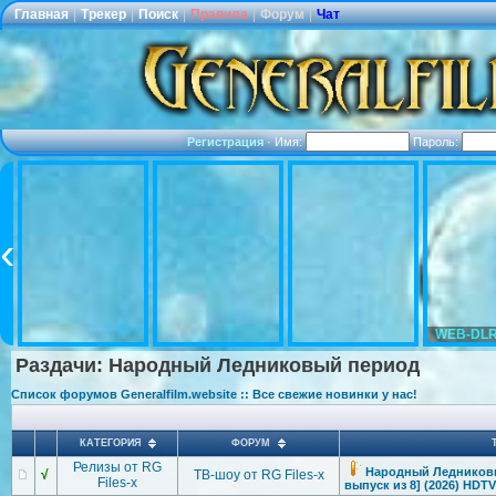
Главная
|
Трекер
|
Поиск
|
Правила
|
Форум
|
Чат
Регистрация
·
Имя:
Пароль:
WEB-DLR
Раздачи: Народный Ледниковый период
Список форумов Generalfilm.website :: Все свежие новинки у нас!
КАТЕГОРИЯ
ФОРУМ
Релизы от RG
Народный Ледниковый
√
ТВ-шоу от RG Files-x
Files-x
выпуск из 8] (2026) HDTV