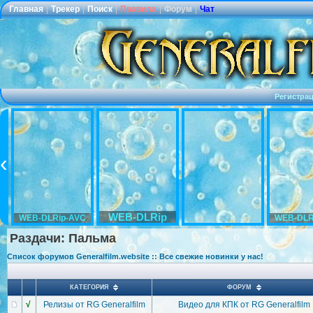
Главная
|
Трекер
|
Поиск
|
Правила
|
Форум
|
Чат
Регистра
WEB-DLRip
WEB-DLRip-AVC
WEB-DLR
Раздачи: Пальма
Список форумов Generalfilm.website :: Все свежие новинки у нас!
КАТЕГОРИЯ
ФОРУМ
√
Релизы от RG Generalfilm
Видео для КПК от RG Generalfilm