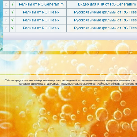
√
Релизы от RG Generalfilm
Видео для КПК от RG Generalfilm
√
Релизы от RG Files-x
Русскоязычные фильмы от RG Files
√
Релизы от RG Files-x
Русскоязычные фильмы от RG Files
√
Релизы от RG Files-x
Русскоязычные фильмы от RG Files
Сайт не предоставляет электронные версии произведений, а занимается лишь коллекционированием и кат
каталоге, свяжитесь с нами, и мы незамедлительно удалим ее. Файлы для обмена на трекере 