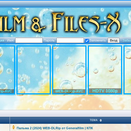
ция
·
Имя:
Пароль:
Запомнить
·
Забы
HDTV 1080p
ip-AVC
WEB-DLRip-AVC
ТЕМА
Пальма 2 (2024) WEB-DLRip от Generalfilm | КПК