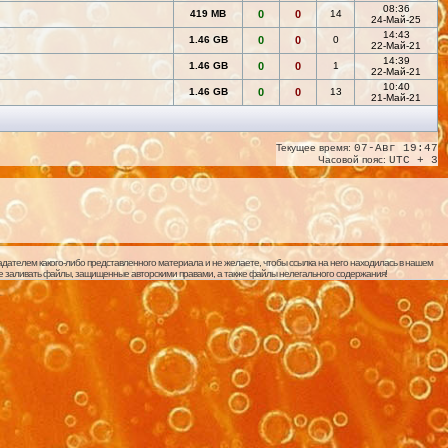
08:36
419 MB
0
0
14
24-Май-25
14:43
1.46 GB
0
0
0
22-Май-21
14:39
1.46 GB
0
0
1
22-Май-21
10:40
1.46 GB
0
0
13
21-Май-21
Текущее время:
07-Авг 19:47
Часовой пояс:
UTC + 3
дателем какого-либо представленного материала и не желаете, чтобы ссылка на него находилась в нашем
 не заливать файлы, защищенные авторскими правами, а также файлы нелегального содержания!