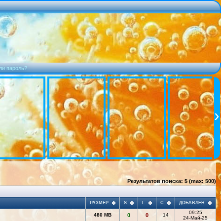
ли пароль?
Результатов поиска: 5 (max: 500)
РАЗМЕР
S
L
C
ДОБАВЛЕН
09:25
480 MB
0
0
14
24-Май-25