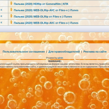
Пальма (2020) HDRip от Generalfilm | КПК
-x
Пальма (2020) WEB-DLRip-AV
C от Files-х | iTunes
-x
Пальма (2020) WEB-DLRip от Files-х | iTunes
-x
Пальма (2020) WEB-DLRip-AV
C от Files-х | iTunes
Пользовательское соглашение
|
Для правообладателей
|
Реклама на сайте
Powered by
admin
!ВНИМАНИЕ!
алогизацией ссылок, присылаемых и публикуемых на форуме нашими читателями. Если вы являетесь правообла
предоставлены пользователями сайта, и администрация не несет ответственности за их содержание. Просьба