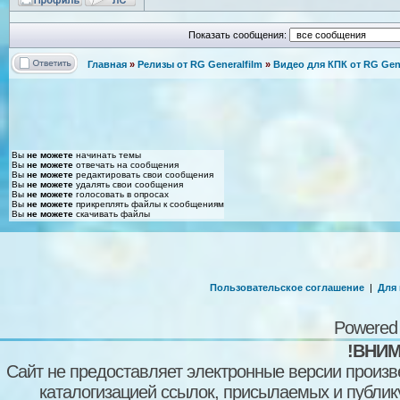
Показать сообщения:
Главная
»
Релизы от RG Generalfilm
»
Видео для КПК от RG Gene
Вы
не можете
начинать темы
Вы
не можете
отвечать на сообщения
Вы
не можете
редактировать свои сообщения
Вы
не можете
удалять свои сообщения
Вы
не можете
голосовать в опросах
Вы
не можете
прикреплять файлы к сообщениям
Вы
не можете
скачивать файлы
Пользовательское соглашение
|
Для
Powered
!ВНИМ
Сайт не предоставляет электронные версии произв
каталогизацией ссылок, присылаемых и публи