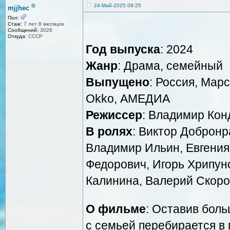
®
24-Май-2025 09:25
mjjhec
Пол:
Стаж:
7 лет 8 месяцев
Сообщений:
3026
Откуда:
СССР
Год выпуска
: 2024
Жанр
: Драма, семейный
Выпущено
: Россия, Мар
Okko, АМЕДИА
Режиссер
: Владимир Кон
В ролях
: Виктор Добронр
Владимир Ильин, Евгения
Федорович, Игорь Хрипуно
Калинина, Валерий Скоро
О фильме
: Оставив бол
с семьей перебирается в г