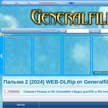
Главная
|
Трекер
|
Поиск
|
Правила
|
Форум
|
Чат
Регистрация
·
Имя:
Пароль:
WEB-DLR
Пальма 2 (2024) WEB-DLRip от Generalfi
Главная
»
Релизы от RG Generalfilm
»
Видео для КПК от RG Gene
Автор