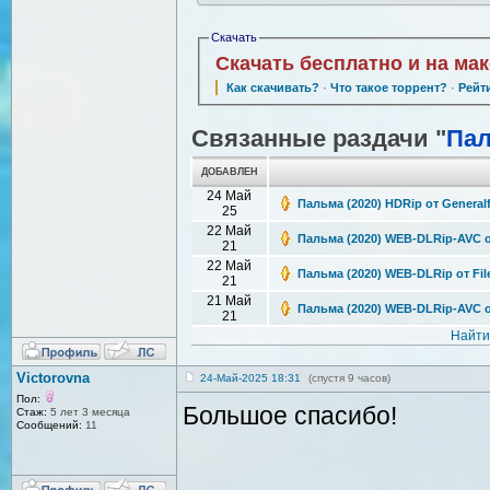
Скачать
Скачать бесплатно и на ма
Как скачивать?
·
Что такое торрент?
·
Рейт
Связанные раздачи "
Па
ДОБАВЛЕН
24 Май
Пальма (2020) HDRip от Generalf
25
22 Май
Пальма (2020) WEB-DLRip-AVC от 
21
22 Май
Пальма (2020) WEB-DLRip от File
21
21 Май
Пальма (2020) WEB-DLRip-AVC от 
21
Найти
Victorovna
24-Май-2025 18:31
(спустя 9 часов)
Пол:
Большое спасибо!
Стаж:
5 лет 3 месяца
Сообщений:
11