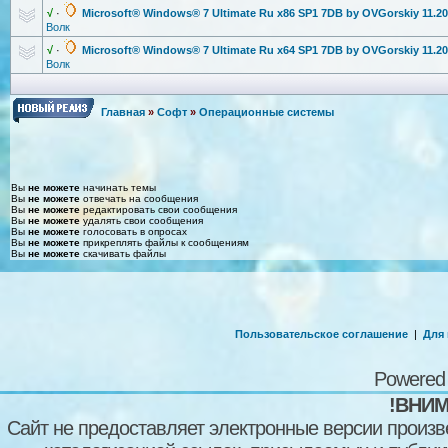
√
·
Microsoft® Windows® 7 Ultimate Ru x86 SP1 7DB by OVGorskiy 11.2
Волк
√
·
Microsoft® Windows® 7 Ultimate Ru x64 SP1 7DB by OVGorskiy 11.2
Волк
Главная
»
Софт
»
Операционные системы
Вы
не можете
начинать темы
Вы
не можете
отвечать на сообщения
Вы
не можете
редактировать свои сообщения
Вы
не можете
удалять свои сообщения
Вы
не можете
голосовать в опросах
Вы
не можете
прикреплять файлы к сообщениям
Вы
не можете
скачивать файлы
Пользовательское соглашение
|
Для
Powered
!ВНИМ
Сайт не предоставляет электронные версии произв