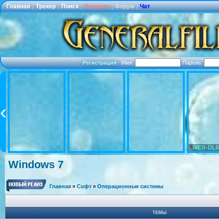
Главная
|
Трекер
|
Поиск
|
Правила
|
Форум
|
Чат
Регистрация
·
Имя:
Пароль:
WEB-DLR
Windows 7
Главная
»
Софт
»
Операционные системы
ТЕМЫ