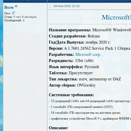
®
29-Ноя-2020 15:31
Волк
Пол:
Microsof
Стаж:
5 лет 8 месяцев
Сообщений:
4
Название программы:
Microsoft® Windows® 
Стадия разработки:
Release
Год/Дата Выпуска:
ноябрь 2020 г.
Версия:
6.1.7601.24562 Service Pack 1 Сборка
Разработчик:
Microsoft corp.
Разрядность:
32bit (x86)
Язык интерфейса:
Русский
Таблэтка:
Присутствует
Тип лекарства:
патч, активатор от DAZ
Автор сборки:
OVGorskiy
Системные требования:
- 32-разрядный (x86) или 64-разрядный (x64) процессор 
- 1 гигабайт (ГБ) оперативной памяти (ОЗУ);
- 18 гигабайт (ГБ) пространства на жёстком диске;
- графическое устройство DirectX 9 с драйвером WDDM в
Описание: