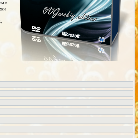
ем в
рки
с,
и