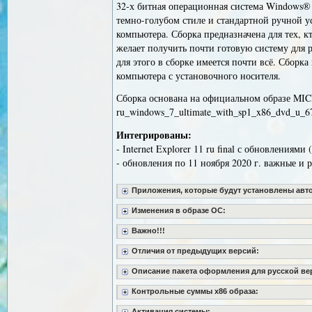
32-х битная операционная система Windows®
темно-голубом стиле и стандартной ручной у
компьютера. Сборка предназначена для тех, к
желает получить почти готовую систему для р
для этого в сборке имеется почти всё. Сборка
компьютера с установочного носителя.
Сборка основана на официальном образе M
ru_windows_7_ultimate_with_sp1_x86_dvd_u_67
Интегрированы:
- Internet Explorer 11 ru final с обновлениями 
- обновления по 11 ноября 2020 г. важные и
Приложения, которые будут установлены авто
Изменения в образе ОС:
Важно!!!
Отличия от предыдущих версий:
Описание пакета оформления для русской верс
Контрольные суммы x86 образа:
Активация системы: