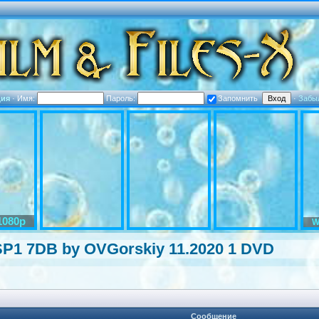
ция
·
Имя:
Пароль:
Запомнить
·
Забы
1080p
W
SP1 7DB by OVGorskiy 11.2020 1 DVD
Сообщение