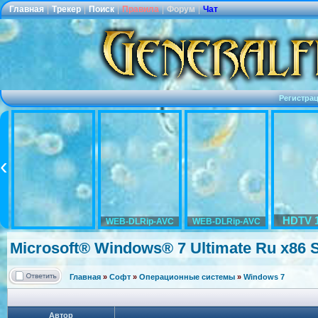
Главная
|
Трекер
|
Поиск
|
Правила
|
Форум
|
Чат
Регистра
HDTV 
WEB-DLRip-AVC
WEB-DLRip-AVC
Microsoft® Windows® 7 Ultimate Ru x86 
Главная
»
Софт
»
Операционные системы
»
Windows 7
Автор