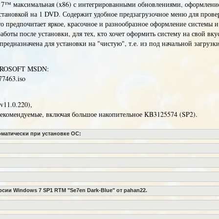
 7™ максимальная (x86) с интегрированными обновлениями, оформлени
становкой на 1 DVD. Содержит удобное предзагрузочное меню для прове
то предпочитает яркое, красочное и разнообразное оформление системы и
аботы после установки, для тех, кто хочет оформить систему на свой вку
 предназначена для установки на "чистую", т.е. из под начальной загрузк
ICROSOFT MSDN:
7463.iso
(v11.0.220),
 рекомендуемые, включая большое накопительное KB3125574 (SP2).
матически при установке ОС:
ии Windows 7 SP1 RTM "Se7en Dark-Blue" от pahan22.