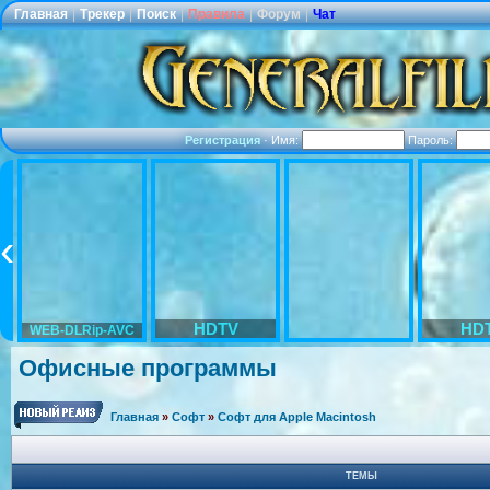
Главная
|
Трекер
|
Поиск
|
Правила
|
Форум
|
Чат
Регистрация
·
Имя:
Пароль:
HDTV
HD
WEB-DLRip-AVC
Офисные программы
Главная
»
Софт
»
Софт для Apple Macintosh
ТЕМЫ