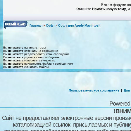
В этом форуме по
Кликните
Начать новую тему
, 
Главная
»
Софт
»
Софт для Apple Macintosh
Вы
не можете
начинать темы
Вы
не можете
отвечать на сообщения
Вы
не можете
редактировать свои сообщения
Вы
не можете
удалять свои сообщения
Вы
не можете
голосовать в опросах
Вы
не можете
прикреплять файлы к сообщениям
Вы
не можете
скачивать файлы
Пользовательское соглашение
|
Для
Powered
!ВНИМ
Сайт не предоставляет электронные версии произв
каталогизацией ссылок, присылаемых и публи