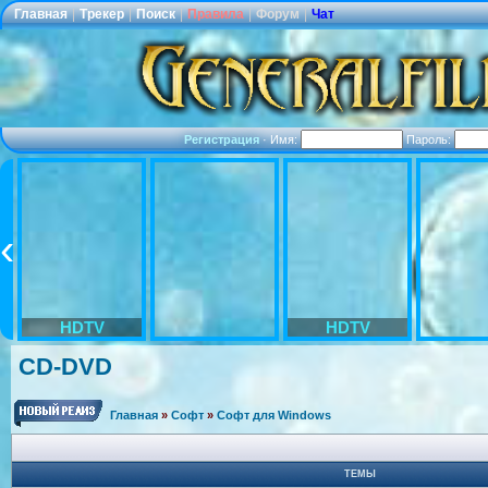
Главная
|
Трекер
|
Поиск
|
Правила
|
Форум
|
Чат
Регистрация
·
Имя:
Пароль:
HDTV
HDTV
CD-DVD
Главная
»
Софт
»
Софт для Windows
ТЕМЫ