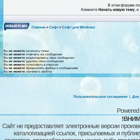
В этом форуме по
Кликните
Начать новую тему
, 
Главная
»
Софт
»
Софт для Windows
Вы
не можете
начинать темы
Вы
не можете
отвечать на сообщения
Вы
не можете
редактировать свои сообщения
Вы
не можете
удалять свои сообщения
Вы
не можете
голосовать в опросах
Вы
не можете
прикреплять файлы к сообщениям
Вы
не можете
скачивать файлы
Пользовательское соглашение
|
Для
Powered
!ВНИМ
Сайт не предоставляет электронные версии произв
каталогизацией ссылок, присылаемых и публи