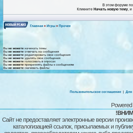
В этом форуме по
Кликните
Начать новую тему
, 
Главная
»
Игры
»
Прочее
Вы
не можете
начинать темы
Вы
не можете
отвечать на сообщения
Вы
не можете
редактировать свои сообщения
Вы
не можете
удалять свои сообщения
Вы
не можете
голосовать в опросах
Вы
не можете
прикреплять файлы к сообщениям
Вы
не можете
скачивать файлы
Пользовательское соглашение
|
Для
Powered
!ВНИМ
Сайт не предоставляет электронные версии произв
каталогизацией ссылок, присылаемых и публи