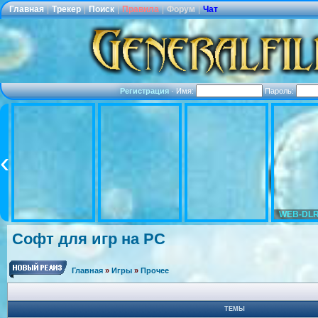
Главная
|
Трекер
|
Поиск
|
Правила
|
Форум
|
Чат
Регистрация
·
Имя:
Пароль:
WEB-DLR
Софт для игр на PC
Главная
»
Игры
»
Прочее
ТЕМЫ