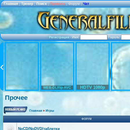
Главная
|
Трекер
|
Поиск
|
Правила
|
Форум
|
Чат
Регистрация
·
Имя:
Пароль:
HDTV 1080p
WEB-DLRip-AVC
Прочее
Главная
»
Игры
ФОРУМ
NoCD/NoDVD/таблетки