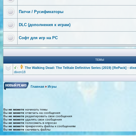
Патчи / Русификаторы
DLC (дополнения к играм)
Софт для игр на PC
ТЕМЫ
√
·
The Walking Dead: The Telltale Definitive Series (2019) [RePack] - dix
dixen18
Главная
»
Игры
Вы
не можете
начинать темы
Вы
не можете
отвечать на сообщения
Вы
не можете
редактировать свои сообщения
Вы
не можете
удалять свои сообщения
Вы
не можете
голосовать в опросах
Вы
не можете
прикреплять файлы к сообщениям
Вы
не можете
скачивать файлы