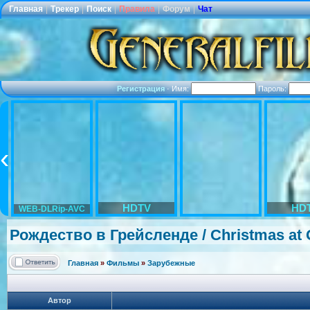
Главная
|
Трекер
|
Поиск
|
Правила
|
Форум
|
Чат
Регистрация
·
Имя:
Пароль:
HDTV
HD
WEB-DLRip-AVC
Рождество в Грейсленде / Christmas at 
Главная
»
Фильмы
»
Зарубежные
Автор