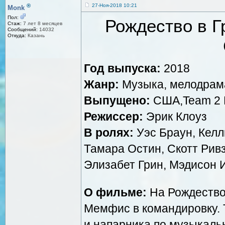
®
27-Ноя-2018 10:21
Monk
Пол:
Рождество в Гр
Стаж:
7 лет 8 месяцев
Сообщений:
14032
Откуда:
Казань
Год выпуска:
2018
Жанр:
Музыка, мелодрам
Выпущено:
США,Team 2 E
Режиссер:
Эрик Клоуз
В ролях:
Уэс Браун, Келл
Тамара Остин, Скотт Ривз
Элизабет Грин, Мэдисон 
О фильме:
На Рождество 
Мемфис в командировку. Т
и напарника по музыкальн