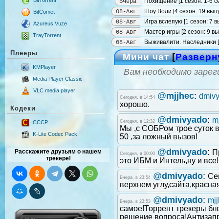
Похищение [1 сезон: 1-6 с
Вчера
Шоу Воли [4 сезон: 19 выпу
08-Авг
BitComet
Игра вслепую [1 сезон: 7 в
08-Авг
Azureus Vuze
Мастер игры [2 сезон: 9 вы
08-Авг
TrayTorrent
Выживалити. Наследники [2
08-Авг
Плееры
Мини чат
[
Разверн
KMPlayer
Вам необходимо зарег
Media Player Classic
VLC media player
@
mjjhec
:
dmiv
Сегодня, в 14:54
хорошо.
Кодеки
@
dmivyado
:
m
Сегодня, в 12:32
CCCP
Мы ,с СОБРом трое суток в
K-Lite Codec Pack
50 ,за ложный вызов!
@
dmivyado
:
П
Расскажите друзьям о нашем
Сегодня, в 00:00
трекере!
это ИБМ и Интель,ну и все
@
dmivyado
:
Се
Вчера, в 23:54
верхнем углу,сайта,красна
@
dmivyado
:
mj
Вчера, в 23:53
самое!Торрент трекеры бл
решение вопроса!Антизапре