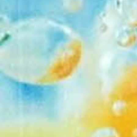
2026-06-04 22:08
сделать рип сериала глуха
в одной папке все серии з
@
HardwareMi
2026-06-03 13:59
@
TimurN90
:
З
2026-06-02 17:55
будет ли 3 Эйфории у вас 
@
TimurN90
:
У
2026-05-31 13:25
праздником днем защиты д
братьям сестрам
@
STAWR
:
pvv
,
2026-04-07 12:28