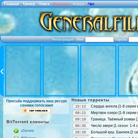
Главная
|
Трекер
|
Поиск
|
Правила
|
Форум
|
Чат
Регистрация
·
Имя:
Пароль:
Новые торренты
Просьба поддержать наш ресурс
своими голосами!
Сердце ангела [1-8 серии и
15:12
Мертвое озеро [1-8 серии 
09:21
Граница. Таёжный роман [1
09:18
BitTorrent клиенты
Число зверя [1 сезон: 1-4
00:35
uTorrent
Большой куш. Бангкок [2 се
20:26
BitTorrent