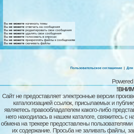
Вы
не можете
начинать темы
Вы
не можете
отвечать на сообщения
Вы
не можете
редактировать свои сообщения
Вы
не можете
удалять свои сообщения
Вы
не можете
голосовать в опросах
Вы
не можете
прикреплять файлы к сообщениям
Вы
не можете
скачивать файлы
Пользовательское соглашение
|
Для
Powered
!ВНИМ
Сайт не предоставляет электронные версии произв
каталогизацией ссылок, присылаемых и публи
являетесь правообладателем какого-либо представ
него находилась в нашем каталоге, свяжитесь с 
обмена на трекере предоставлены пользователями с
их содержание. Просьба не заливать файлы, з