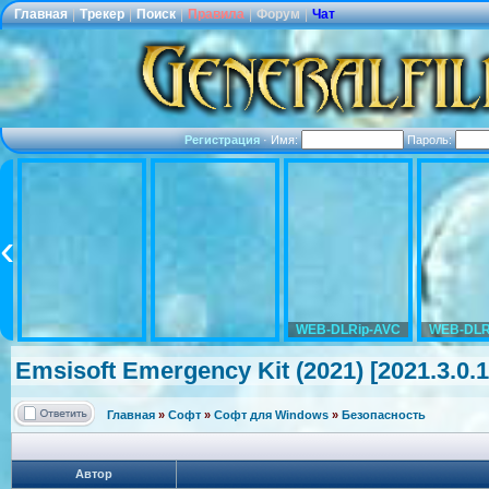
Главная
|
Трекер
|
Поиск
|
Правила
|
Форум
|
Чат
Регистрация
·
Имя:
Пароль:
WEB-DLRip-AVC
WEB-DLR
Emsisoft Emergency Kit (2021) [2021.3.0.
Главная
»
Софт
»
Софт для Windows
»
Безопасность
Автор