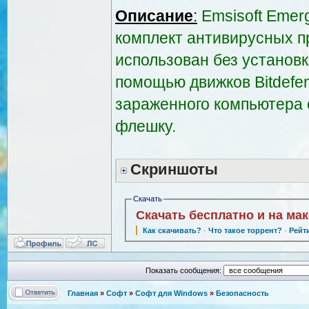
Описание
:
Emsisoft Emer
комплект антивирусных п
использован без установк
помощью движков Bitdefen
зараженного компьютера 
флешку.
Скриншоты
Скачать
Скачать бесплатно и на ма
Как скачивать?
·
Что такое торрент?
·
Рейт
Показать сообщения:
Главная
»
Софт
»
Софт для Windows
»
Безопасность