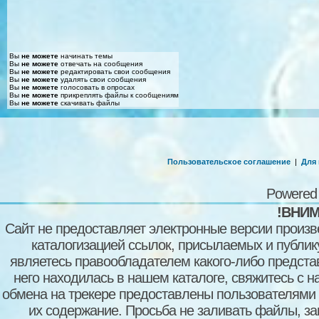
Вы
не можете
начинать темы
Вы
не можете
отвечать на сообщения
Вы
не можете
редактировать свои сообщения
Вы
не можете
удалять свои сообщения
Вы
не можете
голосовать в опросах
Вы
не можете
прикреплять файлы к сообщениям
Вы
не можете
скачивать файлы
Пользовательское соглашение
|
Для
Powered
!ВНИМ
Сайт не предоставляет электронные версии произв
каталогизацией ссылок, присылаемых и публи
являетесь правообладателем какого-либо представ
него находилась в нашем каталоге, свяжитесь с 
обмена на трекере предоставлены пользователями с
их содержание. Просьба не заливать файлы, з