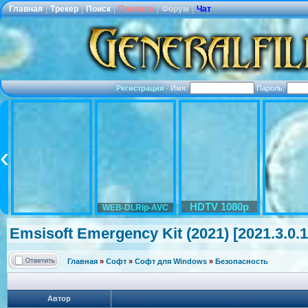
Главная
|
Трекер
|
Поиск
|
Правила
|
Форум
|
Чат
Регистрация
·
Имя:
Пароль:
HDTV 1080p
WEB-DLRip-AVC
Emsisoft Emergency Kit (2021) [2021.3.0.
Главная
»
Софт
»
Софт для Windows
»
Безопасность
Автор