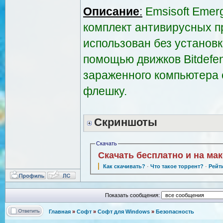
Описание
:
Emsisoft Emer
комплект антивирусных п
использован без установк
помощью движков Bitdefen
зараженного компьютера 
флешку.
Скриншоты
Скачать
Скачать бесплатно и на ма
Как скачивать?
·
Что такое торрент?
·
Рейт
Показать сообщения:
Главная
»
Софт
»
Софт для Windows
»
Безопасность