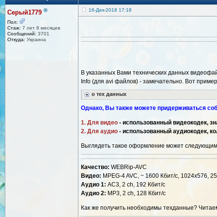
®
16-Дек-2018 17:18
Серый1779
Пол:
Стаж:
7 лет 8 месяцев
Сообщений:
3701
Откуда:
Украина
В указанных Вами технических данных видеофай
Info (для avi файлов) - замечательно. Вот пример 
о тех данных
Однако, Вы также можете придерживаться соб
1. Для видео
- использованный видеокодек, зна
2. Для аудио
- использованный аудиокодек, кол
Выглядеть такое оформление может следующим
Качество:
WEBRip-AVC
Видео:
MPEG-4 AVC, ~ 1600 Кбит/с, 1024x576, 25
Аудио 1:
AC3, 2 ch, 192 Кбит/с
Аудио 2:
MP3, 2 ch, 128 Кбит/с
Как же получить необходимы техданные? Читае