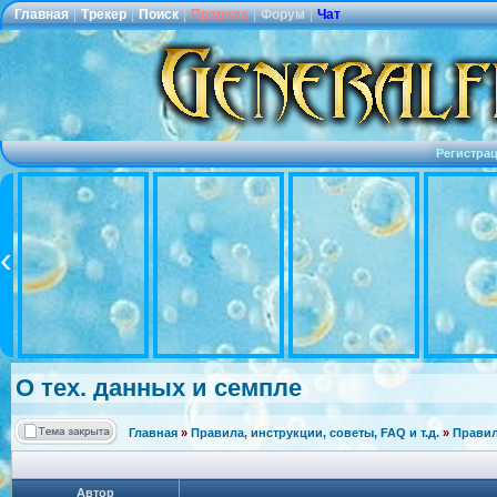
Главная
|
Трекер
|
Поиск
|
Правила
|
Форум
|
Чат
Регистра
О тех. данных и семпле
Главная
»
Правила, инструкции, советы, FAQ и т.д.
»
Правил
Автор