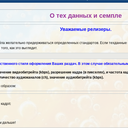
О тех данных и семпле
Уважаемые релизеры.
ла желательно придерживаться определенных стандартов. Если техданные бу
того, как это выглядит.
ственного стиля оформления Ваших раздач. В этом случае обязательным
чение видеобитрейта (kbps), разрешение кадра (в пикселях), и частота кад
ичество аудиоканалов (ch), значение аудиобитрейта (kbps).
 образом:
 кадр/с
м дальше!