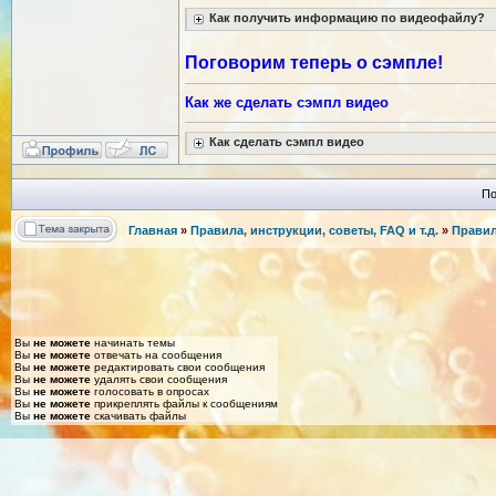
Как получить информацию по видеофайлу?
Поговорим теперь о сэмпле!
Как же сделать сэмпл видео
Как сделать сэмпл видео
По
Главная
»
Правила, инструкции, советы, FAQ и т.д.
»
Правил
Вы
не можете
начинать темы
Вы
не можете
отвечать на сообщения
Вы
не можете
редактировать свои сообщения
Вы
не можете
удалять свои сообщения
Вы
не можете
голосовать в опросах
Вы
не можете
прикреплять файлы к сообщениям
Вы
не можете
скачивать файлы