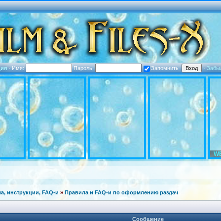
ция
·
Имя:
Пароль:
Запомнить
·
Забы
WE
а, инструкции, FAQ-и
»
Правила и FAQ-и по оформлению раздач
Сообщение