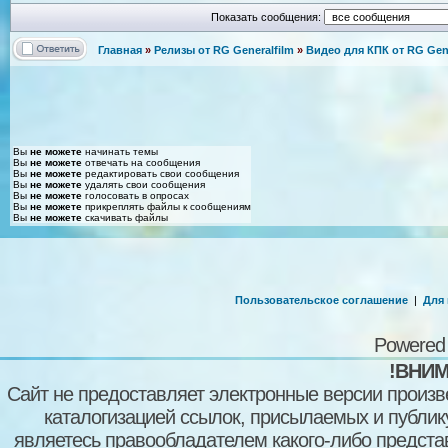
Показать сообщения:
Главная
»
Релизы от RG Generalfilm
»
Видео для КПК от RG Gene
Вы
не можете
начинать темы
Вы
не можете
отвечать на сообщения
Вы
не можете
редактировать свои сообщения
Вы
не можете
удалять свои сообщения
Вы
не можете
голосовать в опросах
Вы
не можете
прикреплять файлы к сообщениям
Вы
не можете
скачивать файлы
Пользовательское соглашение
|
Для
Powered
!ВНИМ
Сайт не предоставляет электронные версии произв
каталогизацией ссылок, присылаемых и публи
являетесь правообладателем какого-либо представ