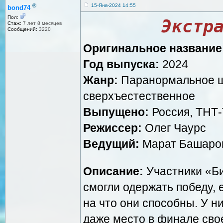
®
15-Янв-2024 14:55
bond74
Пол:
Экстр
Стаж:
7 лет 8 месяцев
Сообщений:
3220
Оригинальное название
Год выпуска:
2024
Жанр:
Паранормальное шо
сверхъестественное
Выпущено:
Россия, ТНТ-
Режиссер:
Олег Чаурс
Ведущий:
Марат Башаро
Описание:
Участники «Би
смогли одержать победу, 
на что они способны. У н
даже место в финале сво