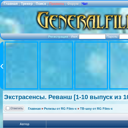
Главная
|
Трекер
|
Поиск
|
Правила
|
Форум
|
Чат
Регистрация
·
Имя:
Пароль:
Экстрасенсы.
Реванш [1-10 выпуск из 10
Главная
»
Релизы от RG Files-x
»
ТВ-шоу от RG Files-x
Автор