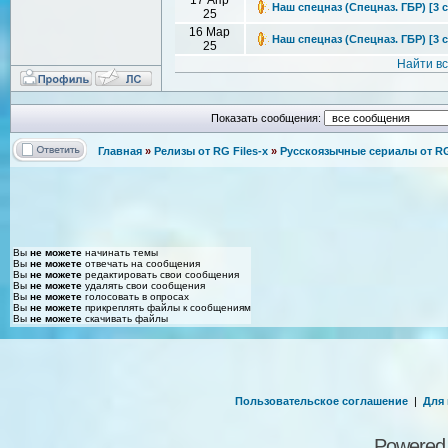
Наш спецназ (Спецназ. ГБР) [3 с
25
16 Мар
Наш спецназ (Спецназ. ГБР) [3 се
25
Найти в
Показать сообщения:
Главная
»
Релизы от RG Files-x
»
Русскоязычные сериалы от RG 
Вы
не можете
начинать темы
Вы
не можете
отвечать на сообщения
Вы
не можете
редактировать свои сообщения
Вы
не можете
удалять свои сообщения
Вы
не можете
голосовать в опросах
Вы
не можете
прикреплять файлы к сообщениям
Вы
не можете
скачивать файлы
Пользовательское соглашение
|
Для
Powered