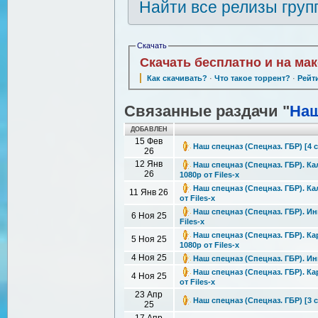
Найти все релизы груп
Скачать
Скачать бесплатно и на ма
Как скачивать?
·
Что такое торрент?
·
Рейт
Связанные раздачи "
Наш
ДОБАВЛЕН
15 Фев
Наш спецназ (Спецназ. ГБР) [4 се
26
12 Янв
Наш спецназ (Спецназ. ГБР). Кал
26
1080р от Files-x
Наш спецназ (Спецназ. ГБР). Кал
11 Янв 26
от Files-x
Наш спецназ (Спецназ. ГБР). Инг
6 Ноя 25
Files-x
Наш спецназ (Спецназ. ГБР). Ка
5 Ноя 25
1080р от Files-x
4 Ноя 25
Наш спецназ (Спецназ. ГБР). Инг
Наш спецназ (Спецназ. ГБР). Кар
4 Ноя 25
от Files-x
23 Апр
Наш спецназ (Спецназ. ГБР) [3 с
25
17 Апр