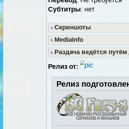
Cубтитры
: нет
Скриншоты
MediaInfo
Раздача ведётся путём
Релиз от:
Релиз подготовле