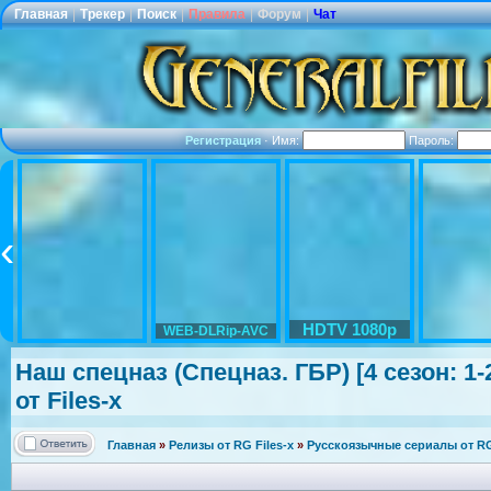
Главная
|
Трекер
|
Поиск
|
Правила
|
Форум
|
Чат
Регистрация
·
Имя:
Пароль:
HDTV 1080p
WEB-DLRip-AVC
Наш спецназ (Спецназ. ГБР) [4 сезон: 1-
от Files-x
Главная
»
Релизы от RG Files-x
»
Русскоязычные сериалы от RG 