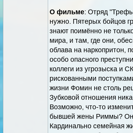
О фильме
: Отряд "Трефы
нужно. Пятерых бойцов г
знают поимённо не только
мира, и там, где они, обе
облава на наркопритон, п
особо опасного преступн
коллеги из угрозыска и С
рискованными поступками
жизни Фомин не столь ре
Зубковой отношения ника
Возможно, что-то измени
бывшей жены Риммы? Она 
Кардинально семейная ж