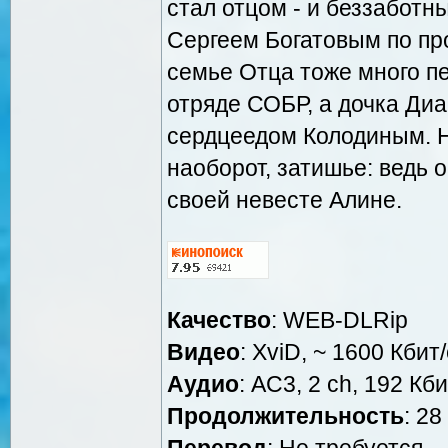
стал отцом - и беззаботн
Сергеем Богатовым по пр
семье Отца тоже много пе
отряде СОБР, а дочка Ди
сердцеедом Колодиным. Н
наоборот, затишье: ведь 
своей невесте Алине.
Качество
: WEB-DLRip
Видео
: XviD, ~ 1600 Кбит
Аудио
: AC3, 2 ch, 192 Кби
Продолжительность
: 28
Перевод
: Не требуется