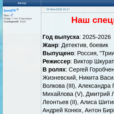
Автор
®
02-Фев-2026 19:17
bond74
Пол:
Наш спец
Стаж:
7 лет 8 месяцев
Сообщений:
3220
Год выпуска
: 2025-2026
Жанр
: Детектив, боевик
Выпущено
: Россия, "Три
Режиссер
: Виктор Шкура
В ролях
: Сергей Горобче
Жизневский, Никита Васил
Волкова (III), Александра
Михайлова (V), Дмитрий 
Леонтьев (II), Алиса Шити
Андрей Конюх, Антон Бир