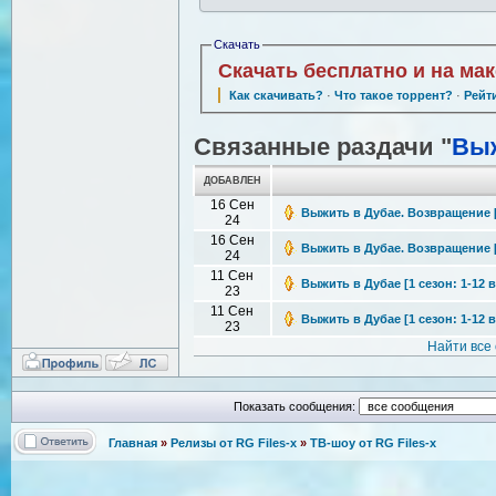
Скачать
Скачать бесплатно и на ма
Как скачивать?
·
Что такое торрент?
·
Рейт
Связанные раздачи "
Выж
ДОБАВЛЕН
16 Сен
Выжить в Дубае. Возвращение [2
24
16 Сен
Выжить в Дубае. Возвращение [2
24
11 Сен
Выжить в Дубае [1 сезон: 1-12 в
23
11 Сен
Выжить в Дубае [1 сезон: 1-12 в
23
Найти все
Показать сообщения:
Главная
»
Релизы от RG Files-x
»
ТВ-шоу от RG Files-x