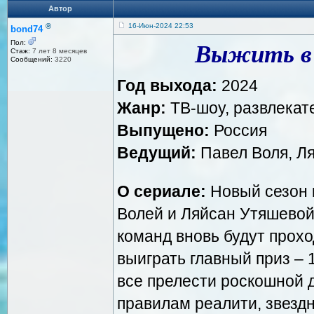
Автор
®
16-Июн-2024 22:53
bond74
Пол:
Выжить в 
Стаж:
7 лет 8 месяцев
Сообщений:
3220
Год выхода:
2024
Жанр:
ТВ-шоу, развлекат
Выпущено:
Россия
Ведущий:
Павел Воля, Л
О сериале:
Новый сезон 
Волей и Ляйсан Утяшевой
команд вновь будут прох
выиграть главный приз – 
все прелести роскошной д
правилам реалити, звезд