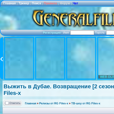
Главная
|
Трекер
|
Поиск
|
Правила
|
Форум
|
Чат
Регистрация
·
Имя:
Пароль:
WEB-DLR
Выжить в Дубае. Возвращение [2 сезон:
Files-x
Главная
»
Релизы от RG Files-x
»
ТВ-шоу от RG Files-x