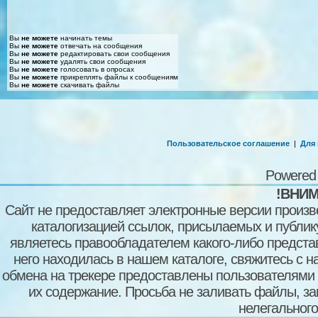
Вы
не можете
начинать темы
Вы
не можете
отвечать на сообщения
Вы
не можете
редактировать свои сообщения
Вы
не можете
удалять свои сообщения
Вы
не можете
голосовать в опросах
Вы
не можете
прикреплять файлы к сообщениям
Вы
не можете
скачивать файлы
Пользовательское соглашение
|
Для
Powered
!ВНИМ
Сайт не предоставляет электронные версии произв
каталогизацией ссылок, присылаемых и публи
являетесь правообладателем какого-либо представ
него находилась в нашем каталоге, свяжитесь с 
обмена на трекере предоставлены пользователями с
их содержание. Просьба не заливать файлы, з
нелегального