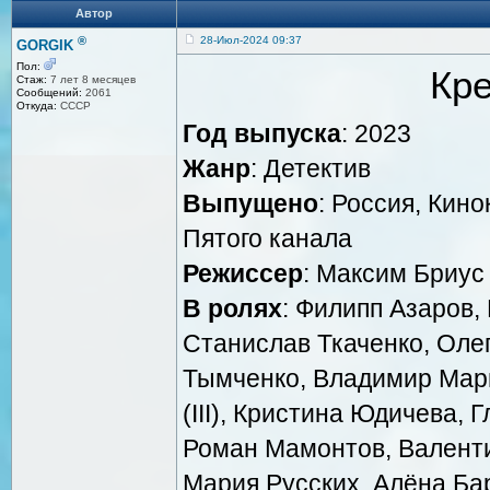
Автор
®
28-Июл-2024 09:37
GORGIK
Пол:
Кр
Стаж:
7 лет 8 месяцев
Сообщений:
2061
Откуда:
СССР
Год выпуска
: 2023
Жанр
: Детектив
Выпущено
: Россия, Кин
Пятого канала
Режиссер
: Максим Бриус
В ролях
: Филипп Азаров,
Станислав Ткаченко, Олег
Тымченко, Владимир Марь
(III), Кристина Юдичева,
Роман Мамонтов, Валенти
Мария Русских, Алёна Ба