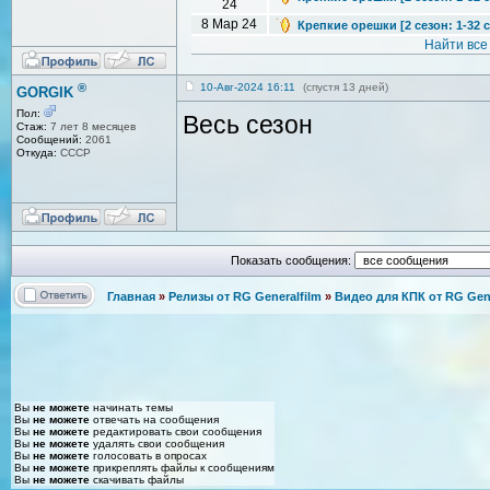
24
8 Мар 24
Крепкие орешки [2 сезон: 1-32 с
Найти все
®
10-Авг-2024 16:11
(спустя 13 дней)
GORGIK
Пол:
Весь сезон
Стаж:
7 лет 8 месяцев
Сообщений:
2061
Откуда:
СССР
Показать сообщения:
Главная
»
Релизы от RG Generalfilm
»
Видео для КПК от RG Gene
Вы
не можете
начинать темы
Вы
не можете
отвечать на сообщения
Вы
не можете
редактировать свои сообщения
Вы
не можете
удалять свои сообщения
Вы
не можете
голосовать в опросах
Вы
не можете
прикреплять файлы к сообщениям
Вы
не можете
скачивать файлы