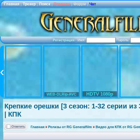
Главная
|
Трекер
|
Поиск
|
Правила
|
Форум
|
Чат
Регистрация
·
Имя:
Пароль:
HDTV 1080p
WEB-DLRip-AVC
Крепкие орешки [3 сезон: 1-32 серии из
| КПК
Главная
»
Релизы от RG Generalfilm
»
Видео для КПК от RG Gene