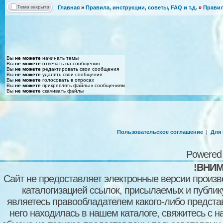
Главная
»
Правила, инструкции, советы, FAQ и т.д.
»
Правил
Вы
не можете
начинать темы
Вы
не можете
отвечать на сообщения
Вы
не можете
редактировать свои сообщения
Вы
не можете
удалять свои сообщения
Вы
не можете
голосовать в опросах
Вы
не можете
прикреплять файлы к сообщениям
Вы
не можете
скачивать файлы
Пользовательское соглашение
|
Для
Powered
!ВНИМ
Сайт не предоставляет электронные версии произв
каталогизацией ссылок, присылаемых и публи
являетесь правообладателем какого-либо представ
него находилась в нашем каталоге, свяжитесь с 