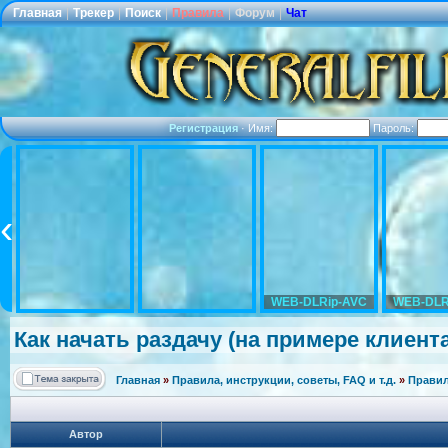
Главная
|
Трекер
|
Поиск
|
Правила
|
Форум
|
Чат
Регистрация
·
Имя:
Пароль:
WEB-DLRip-AVC
WEB-DLR
Как начать раздачу (на примере клиента 
Главная
»
Правила, инструкции, советы, FAQ и т.д.
»
Правил
Автор