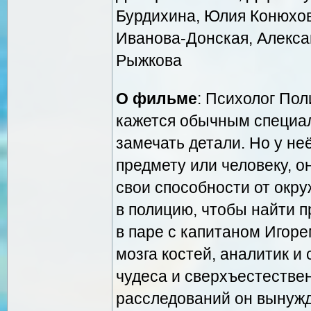
Бурдихина, Юлия Конюхов
Иванова-Донская, Алекса
Рыжкова
О фильме
: Психолог По
кажется обычным специал
замечать детали. Но у не
предмету или человеку, о
свои способности от окр
в полицию, чтобы найти п
в паре с капитаном Игор
мозга костей, аналитик и 
чудеса и сверхъестестве
расследований он вынужд