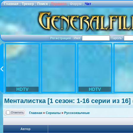
Главная
|
Трекер
|
Поиск
|
Правила
|
Форум
|
Чат
Регистрация
·
Имя:
Пароль:
HDTV
HDTV
Менталистка [1 сезон: 1-16 серии из 16
Главная
»
Сериалы
»
Русскоязычные
Автор