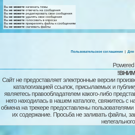
Вы
не можете
начинать темы
Вы
не можете
отвечать на сообщения
Вы
не можете
редактировать свои сообщения
Вы
не можете
удалять свои сообщения
Вы
не можете
голосовать в опросах
Вы
не можете
прикреплять файлы к сообщениям
Вы
не можете
скачивать файлы
Пользовательское соглашение
|
Для
Powered
!ВНИМ
Сайт не предоставляет электронные версии произв
каталогизацией ссылок, присылаемых и публи
являетесь правообладателем какого-либо представ
него находилась в нашем каталоге, свяжитесь с 
обмена на трекере предоставлены пользователями с
их содержание. Просьба не заливать файлы, з
нелегального