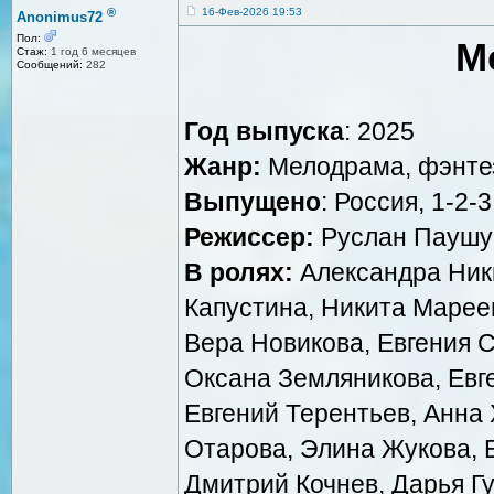
®
16-Фев-2026 19:53
Anonimus72
Пол:
М
Стаж:
1 год 6 месяцев
Сообщений:
282
Год выпуска
: 2025
Жанр:
Мелодрама, фэнте
Выпущено
: Россия, 1-2-3
Режиссер:
Руслан Паушу
В ролях:
Александра Ник
Капустина, Никита Марее
Вера Новикова, Евгения С
Оксана Земляникова, Евг
Евгений Терентьев, Анна
Отарова, Элина Жукова, Е
Дмитрий Кочнев, Дарья Гу