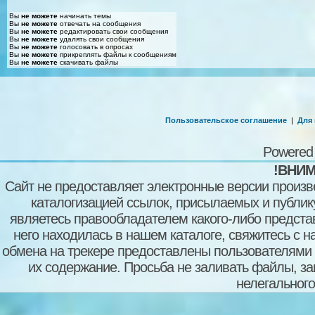
Вы
не можете
начинать темы
Вы
не можете
отвечать на сообщения
Вы
не можете
редактировать свои сообщения
Вы
не можете
удалять свои сообщения
Вы
не можете
голосовать в опросах
Вы
не можете
прикреплять файлы к сообщениям
Вы
не можете
скачивать файлы
Пользовательское соглашение
|
Для
Powered
!ВНИМ
Сайт не предоставляет электронные версии произв
каталогизацией ссылок, присылаемых и публи
являетесь правообладателем какого-либо представ
него находилась в нашем каталоге, свяжитесь с 
обмена на трекере предоставлены пользователями с
их содержание. Просьба не заливать файлы, з
нелегального