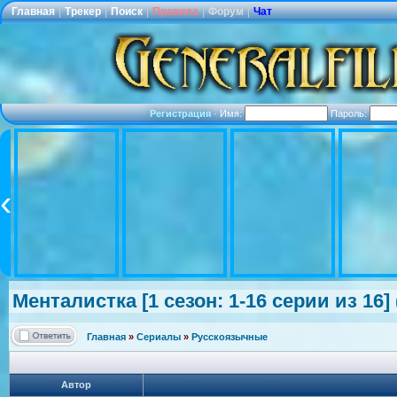
Главная
|
Трекер
|
Поиск
|
Правила
|
Форум
|
Чат
Регистрация
·
Имя:
Пароль:
Менталистка [1 сезон: 1-16 серии из 16
Главная
»
Сериалы
»
Русскоязычные
Автор