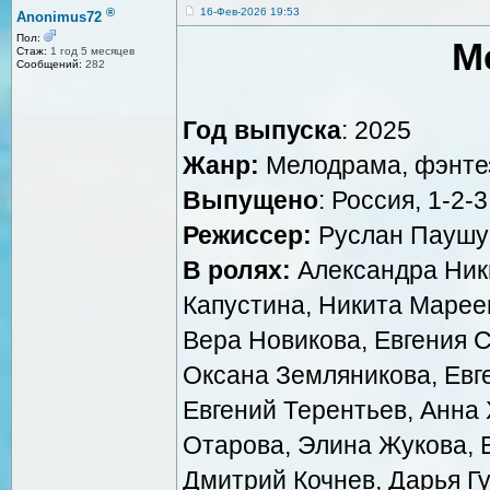
®
16-Фев-2026 19:53
Anonimus72
Пол:
М
Стаж:
1 год 5 месяцев
Сообщений:
282
Год выпуска
: 2025
Жанр:
Мелодрама, фэнте
Выпущено
: Россия, 1-2-3
Режиссер:
Руслан Паушу
В ролях:
Александра Ник
Капустина, Никита Марее
Вера Новикова, Евгения С
Оксана Земляникова, Евг
Евгений Терентьев, Анна
Отарова, Элина Жукова, Е
Дмитрий Кочнев, Дарья Гу