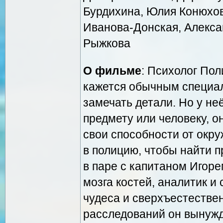
Бурдихина, Юлия Конюхов
Иванова-Донская, Алекса
Рыжкова
О фильме
: Психолог По
кажется обычным специал
замечать детали. Но у не
предмету или человеку, о
свои способности от окр
в полицию, чтобы найти п
в паре с капитаном Игор
мозга костей, аналитик и 
чудеса и сверхъестестве
расследований он вынужд