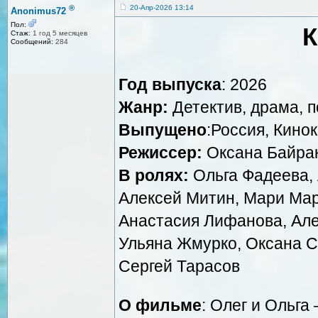
®
20-Апр-2026 13:14
Anonimus72
Пол:
К
Стаж:
1 год 5 месяцев
Сообщений:
284
Год выпуска
: 2026
Жанр:
Детектив, драма, 
Выпущено
:Россия, Кино
Режиссер:
Оксана Байра
В ролях:
Ольга Фадеева,
Алексей Митин, Мари Мар
Анастасия Лифанова, Але
Ульяна Жмурко, Оксана С
Сергей Тарасов
О фильме
: Олег и Ольга