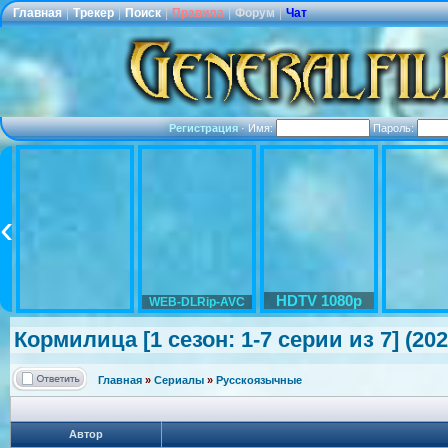
Главная
|
Трекер
|
Поиск
|
Правила
|
Форум
|
Чат
Регистрация
·
Имя:
Пароль:
HDTV 1080p
WEB-DLRip-AVC
Кормилица [1 сезон: 1-7 серии из 7] (2
Главная
»
Сериалы
»
Русскоязычные
Автор