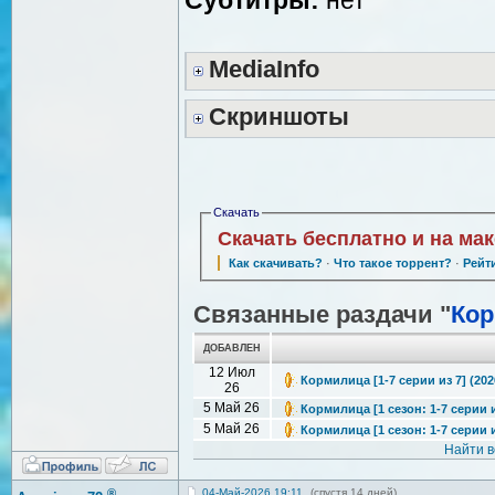
MediaInfo
Скриншоты
Скачать
Скачать бесплатно и на ма
Как скачивать?
·
Что такое торрент?
·
Рейт
Связанные раздачи "
Ко
ДОБАВЛЕН
12 Июл
Кормилица [1-7 серии из 7] (202
26
5 Май 26
Кормилица [1 сезон: 1-7 серии и
5 Май 26
Кормилица [1 сезон: 1-7 серии и
Найти 
®
04-Май-2026 19:11
(спустя 14 дней)