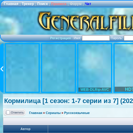
Главная
|
Трекер
|
Поиск
|
Правила
|
Форум
|
Чат
Регистрация
·
Имя:
Пароль:
HD
WEB-DLRip-AVC
Кормилица [1 сезон: 1-7 серии из 7] (2
Главная
»
Сериалы
»
Русскоязычные
Автор