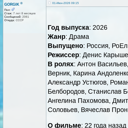
®
01-Июн-2026 09:15
GORGIK
Пол:
Стаж:
7 лет 8 месяцев
Сообщений:
2061
Откуда:
СССР
Год выпуска
: 2026
Жанр
: Драма
Выпущено
: Россия, РоЕл
Режиссер
: Денис Карыш
В ролях
: Антон Васильев
Верник, Карина Андоленко,
Александр Устюгов, Рома
Белбородов, Станислав Б
Ангелина Пахомова, Дми
Соловьев, Вячеслав Прон
О фильме
: 22 года наза