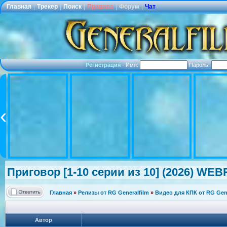
Главная
|
Трекер
|
Поиск
|
Правила
|
Форум
|
Чат
Регистрация
·
Имя:
Пароль:
Приговор [1-10 серии из 10] (2026) WEB
Главная
»
Релизы от RG Generalfilm
»
Видео для КПК от RG Gene
Автор