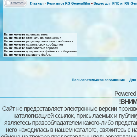
Главная
»
Релизы от RG Generalfilm
»
Видео для КПК от RG Gene
Вы
не можете
начинать темы
Вы
не можете
отвечать на сообщения
Вы
не можете
редактировать свои сообщения
Вы
не можете
удалять свои сообщения
Вы
не можете
голосовать в опросах
Вы
не можете
прикреплять файлы к сообщениям
Вы
не можете
скачивать файлы
Пользовательское соглашение
|
Для
Powered
!ВНИМ
Сайт не предоставляет электронные версии произв
каталогизацией ссылок, присылаемых и публи
являетесь правообладателем какого-либо представ
него находилась в нашем каталоге, свяжитесь с 
обмена на трекере предоставлены пользователями с