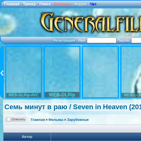
Главная
|
Трекер
|
Поиск
|
Правила
|
Форум
|
Чат
Регистрация
·
Имя:
Пароль:
WEB-DLRip
WEB-DLRip-AVC
WEB-DLR
Семь минут в раю / Seven in Heaven (2
Главная
»
Фильмы
»
Зарубежные
Автор