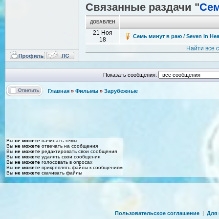
Связанные раздачи "
Сем
ДОБАВЛЕН
21 Ноя
Семь минут в раю / Seven in He
18
Найти все 
Показать сообщения:
Главная
»
Фильмы
»
Зарубежные
Вы
не можете
начинать темы
Вы
не можете
отвечать на сообщения
Вы
не можете
редактировать свои сообщения
Вы
не можете
удалять свои сообщения
Вы
не можете
голосовать в опросах
Вы
не можете
прикреплять файлы к сообщениям
Вы
не можете
скачивать файлы
Пользовательское соглашение
|
Для