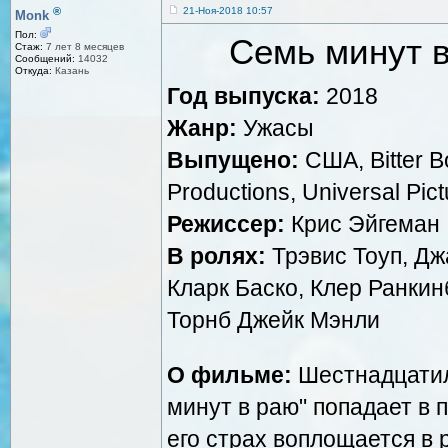
®
21-Ноя-2018 10:57
Monk
Пол:
Семь минут в
Стаж:
7 лет 8 месяцев
Сообщений:
14032
Откуда:
Казань
Год выпуска:
2018
Жанр:
Ужасы
Выпущено:
США, Bitter B
Productions, Universal Pic
Режиссер:
Крис Эйгеман
В ролях:
Трэвис Тоуп, Дж
Кларк Баско, Клер Ранки
Торнб Джейк Мэнли
О фильме:
Шестнадцатил
минут в раю" попадает в
его страх воплощается в 