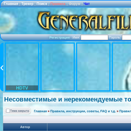
Главная
|
Трекер
|
Поиск
|
Правила
|
Форум
|
Чат
Регистрация
·
Имя:
Пароль:
HDTV
Несовместимы
е и нерекомендуе
мые то
Главная
»
Правила, инструкции, советы, FAQ и т.д.
»
Правил
Автор