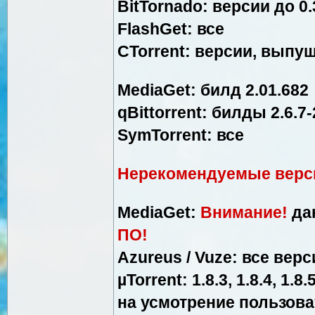
BitTornado: версии до 0
FlashGet: все
CTorrent: версии, выпу
MediaGet: билд 2.01.682
qBittorrent: билды 2.6.7-2
SymTorrent: все
Нерекомендуемые верси
MediaGet:
Внимание!
да
ПО!
Azureus / Vuze: все верс
µTorrent: 1.8.3, 1.8.4, 1.8
на усмотрение пользова