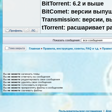
BitTorrent: 6.2 и выше
BitComet: версии выпущ
Transmission: версии, 
tTorrent: расшаривает p
Показать сообщения:
Главная
»
Правила, инструкции, советы, FAQ и т.д.
»
Правил
Вы
не можете
начинать темы
Вы
не можете
отвечать на сообщения
Вы
не можете
редактировать свои сообщения
Вы
не можете
удалять свои сообщения
Вы
не можете
голосовать в опросах
Вы
не можете
прикреплять файлы к сообщениям
Вы
не можете
скачивать файлы
Пользовательское соглашение
|
Для