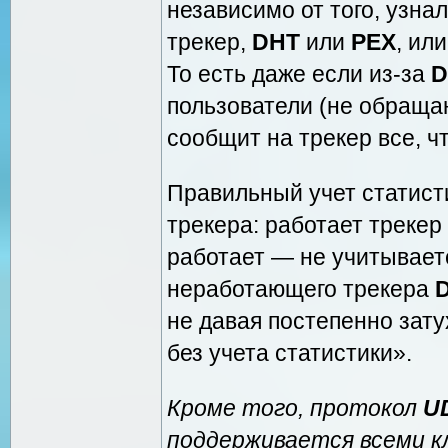
независимо от того, узна
трекер,
DHT
или
PEX
, ил
То есть даже если из-за
D
пользователи (не обращаю
сообщит на трекер все, чт
Правильный учет статисти
трекера: работает трекер
работает — не учитываетс
неработающего трекера
не давая постепенно зат
без учета статистики».
Кроме того, протокол
U
поддерживается всеми к