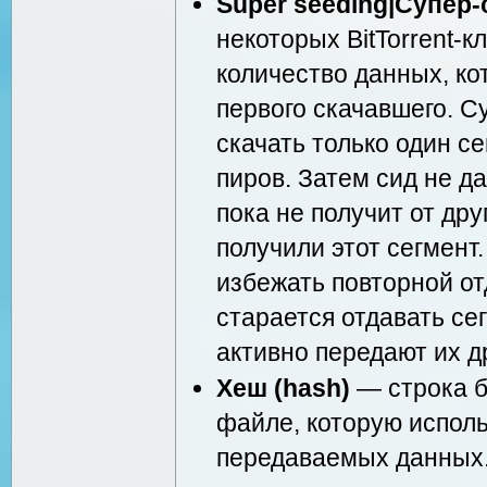
Super seeding|Супер-
некоторых BitTorrent-
количество данных, ко
первого скачавшего. С
скачать только один се
пиров. Затем сид не д
пока не получит от др
получили этот сегмент
избежать повторной от
старается отдавать се
активно передают их д
Хеш (hash)
— строка б
файле, которую испол
передаваемых данных.