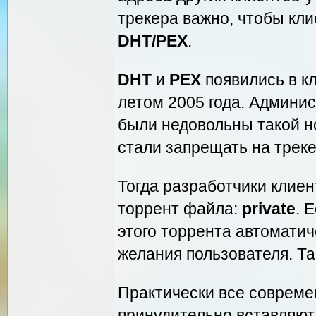
трекера важно, чтобы кли
DHT/PEX
.
DHT
и
PEX
появились в к
летом 2005 года. Админи
были недовольны такой н
стали запрещать на треке
Тогда разработчики клие
торрент файла:
private
. 
этого торрента автомати
желания пользователя. Т
Практически все соврем
принудительно вставляю