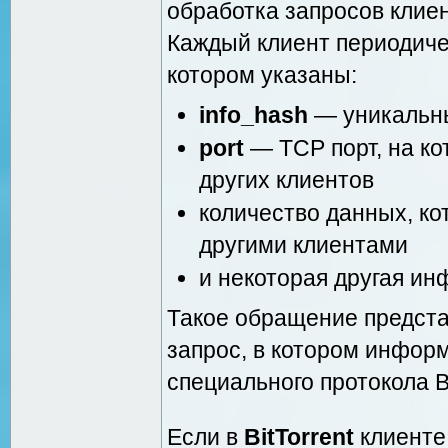
обработка запросов клиен
Каждый клиент периодичес
котором указаны:
info_hash
— уникальн
port
— TCP порт, на ко
других клиентов
количество данных, ко
другими клиентами
и некоторая другая ин
Такое обращение предст
запрос, в котором инфор
специального протокола 
Если в
BitTorrent
клиенте