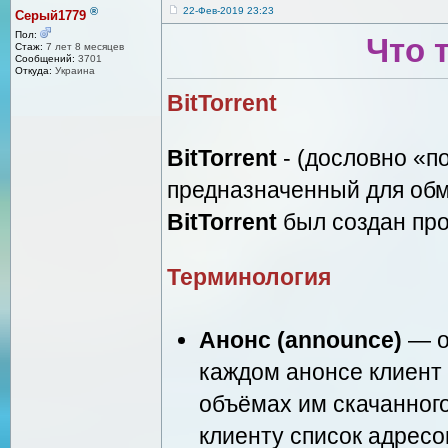
®
22-Фев-2019 23:23
Серый1779
Пол:
Что 
Стаж:
7 лет 8 месяцев
Сообщений:
3701
Откуда:
Украина
BitTorrent
BitTorrent
- (дословно «п
предназначенный для обм
BitTorrent
был создан пр
Терминология
Анонс (announce)
— о
каждом анонсе клиент
объёмах им скачанного
клиенту список адресо