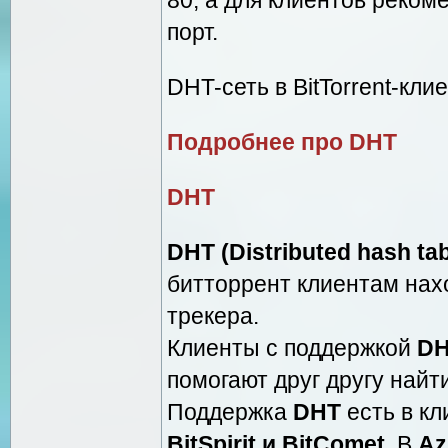
порт.
DHT-сеть в BitTorrent-кли
Подробнее про DHT
DHT
DHT (Distributed hash tab
битторрент клиентам нахо
трекера.
Клиенты с поддержкой
D
помогают друг другу найти
Поддержка
DHT
есть в к
BitSpirit и BitComet
. В
Az