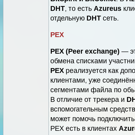
DHT
, то есть
Azureus
кли
отдельную
DHT
сеть.
PEX
PEX (Peer exchange)
— эт
обмена списками участни
PEX
реализуется как доп
клиентами, уже соединён
сегментами файла по обы
В отличие от трекера и
DH
вспомогательным средство
может помочь подключить
PEX есть в клиентах
Azur