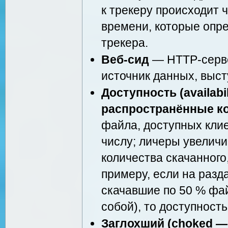
к трекеру происходит
времени, которые опр
трекера.
Веб-сид
— HTTP-серве
источник данных, выст
Доступность (availabil
распространённые к
файла, доступных клие
числу; личеры увеличи
количества скачанного,
примеру, если на разда
скачавшие по 50 % фа
собой), то доступность
Заглохший (choked —