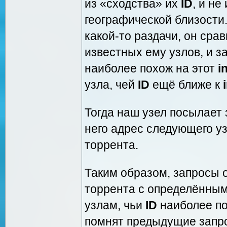
из «сходства» их
ID
, и не
географической близости.
какой-то раздачи, он срав
известных ему узлов, и з
наиболее похож на этот
i
узла, чей
ID
ещё ближе к
Тогда наш узел посылает 
него адрес следующего у
торрента.
Таким образом, запросы о
торрента с определённым 
узлам, чьи
ID
наиболее по
помнят предыдущие запр