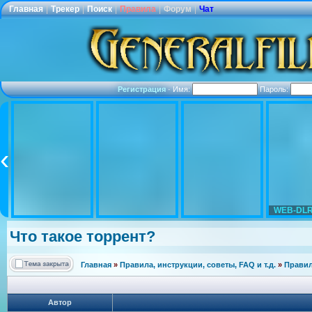
Главная
|
Трекер
|
Поиск
|
Правила
|
Форум
|
Чат
Регистрация
·
Имя:
Пароль:
WEB-DLR
Что такое торрент?
Главная
»
Правила, инструкции, советы, FAQ и т.д.
»
Правил
Автор