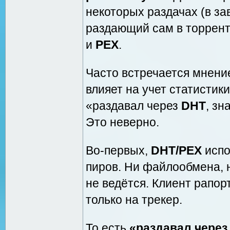
некоторых раздачах (в за
раздающий сам в торрен
и
PEX
.
Часто встречается мнени
влияет на учет статистик
«раздавал через
DHT
, зн
Это неверно.
Во-первых,
DHT/PEX
испо
пиров. Ни файлообмена, н
не ведётся. Клиент рапор
только на трекер.
То есть
«раздавал через