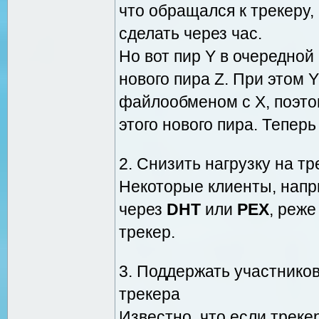
что обращался к трекеру,
сделать через час.
Но вот пир Y в очередной
нового пира Z. При этом 
файлообменом с X, поэто
этого нового пира. Теперь
2. Снизить нагрузку на тр
Некоторые клиенты, напр
через
DHT
или
PEX
, реж
трекер.
3. Поддержать участнико
трекера
Известно, что если трек