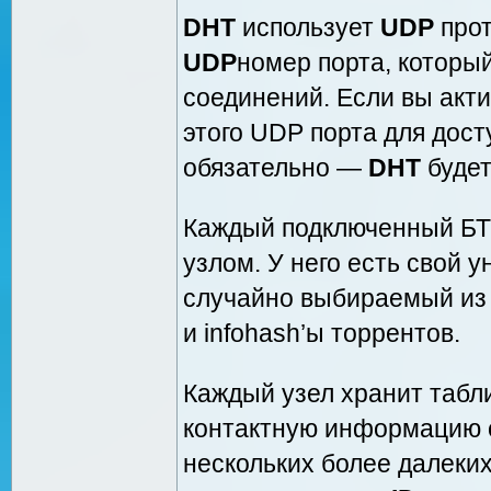
DHT
использует
UDP
прот
UDP
номер порта, которы
соединений. Если вы акт
этого UDP порта для дост
обязательно —
DHT
будет
Каждый подключенный БТ 
узлом. У него есть свой 
случайно выбираемый из т
и infohash’ы торрентов.
Каждый узел хранит таб
контактную информацию о
нескольких более далеких