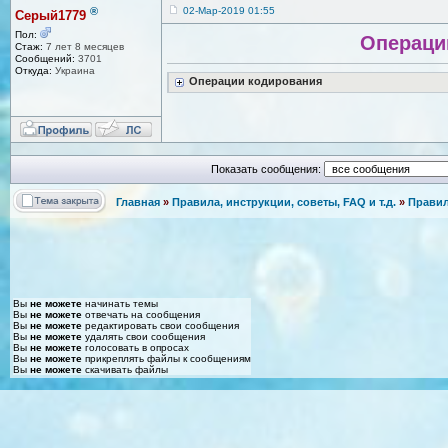
®
02-Мар-2019 01:55
Серый1779
Пол:
Операции
Стаж:
7 лет 8 месяцев
Сообщений:
3701
Откуда:
Украина
Операции кодирования
Показать сообщения:
Главная
»
Правила, инструкции, советы, FAQ и т.д.
»
Правил
Вы
не можете
начинать темы
Вы
не можете
отвечать на сообщения
Вы
не можете
редактировать свои сообщения
Вы
не можете
удалять свои сообщения
Вы
не можете
голосовать в опросах
Вы
не можете
прикреплять файлы к сообщениям
Вы
не можете
скачивать файлы