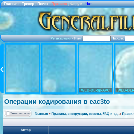
Главная
|
Трекер
|
Поиск
|
Правила
|
Форум
|
Чат
Регистрация
·
Имя:
Пароль:
WEB-DLRip-AVC
WEB-DLR
Операции кодирования в eac3to
Главная
»
Правила, инструкции, советы, FAQ и т.д.
»
Правил
Автор