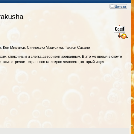
yakusha
а, Кен Мицуйси, Синносукэ Мицусима, Такаси Сасано
хим, спокойным и слегка дезориентированным. В это же время в округе
и там встречает странного молодого человека, который ищет