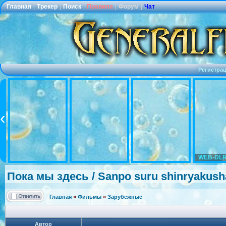
Главная
|
Трекер
|
Поиск
|
Правила
|
Форум
|
Чат
Регистра
WEB-DLR
Пока мы здесь / Sanpo suru shinryakush
Главная
»
Фильмы
»
Зарубежные
Автор