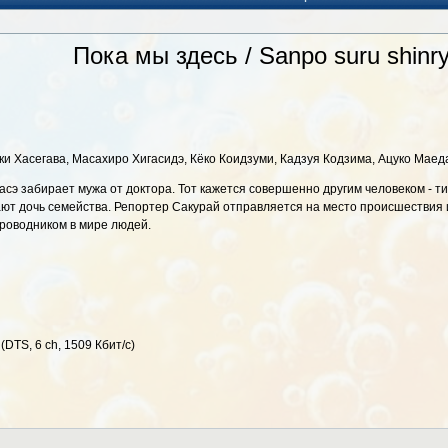
Пока мы здесь / Sanpo suru shinr
и Хасегава, Масахиро Хигасидэ, Кёко Коидзуми, Кадзуя Кодзима, Ацуко Маед
э забирает мужа от доктора. Тот кажется совершенно другим человеком - ти
ют дочь семейства. Репортер Сакурай отправляется на место происшествия 
проводником в мире людей.
(DTS, 6 ch, 1509 Кбит/с)