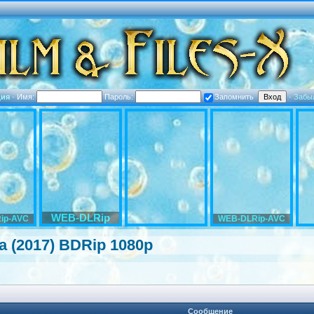
ция
·
Имя:
Пароль:
Запомнить
·
Забы
WEB-DLRip
ip-AVC
WEB-DLRip-AVC
a
(2017) BDRip 1080p
Сообщение