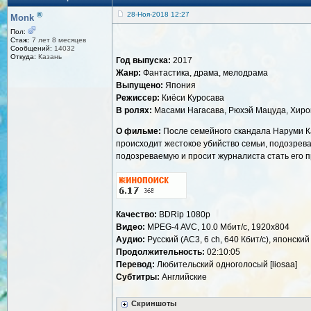
®
28-Ноя-2018 12:27
Monk
Пол:
Стаж:
7 лет 8 месяцев
Сообщений:
14032
Откуда:
Казань
Год выпуска:
2017
Жанр:
Фантастика, драма, мелодрама
Выпущено:
Япония
Режиссер:
Киёси Куросава
В ролях:
Масами Нагасава, Рюхэй Мацуда, Хирок
О фильме:
После семейного скандала Наруми Кас
происходит жестокое убийство семьи, подозрева
подозреваемую и просит журналиста стать его 
Качество:
BDRip 1080p
Видео:
MPEG-4 AVC, 10.0 Мбит/с, 1920x804
Аудио:
Русский (AC3, 6 ch, 640 Кбит/с), японский 
Продолжительность:
02:10:05
Перевод:
Любительский одноголосый [liosaa]
Субтитры:
Английские
Скриншоты