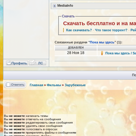
MediaInfo
Скачать
Скачать бесплатно и на м
Как скачивать?
·
Что такое торрент?
·
Ре
Связанные раздачи "
Пока мы здесь
" (1):
ДОБАВЛЕН
28 Ноя 18
Пока мы здесь / S
По
Главная
»
Фильмы
»
Зарубежные
Вы
не можете
начинать темы
Вы
не можете
отвечать на сообщения
Вы
не можете
редактировать свои сообщения
Вы
не можете
удалять свои сообщения
Вы
не можете
голосовать в опросах
Вы
не можете
прикреплять файлы к сообщениям
Вы
не можете
скачивать файлы