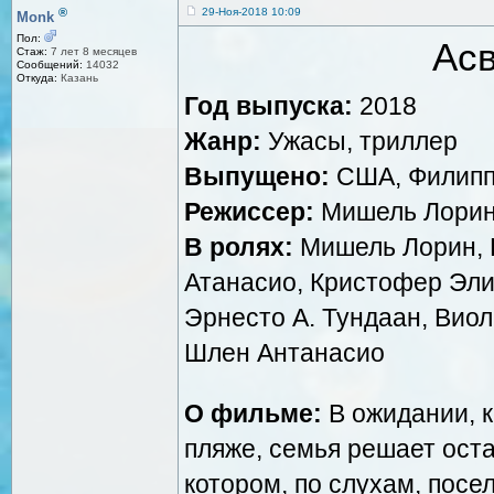
®
29-Ноя-2018 10:09
Monk
Пол:
Асв
Стаж:
7 лет 8 месяцев
Сообщений:
14032
Откуда:
Казань
Год выпуска:
2018
Жанр:
Ужасы, триллер
Выпущено:
США, Филиппи
Режиссер:
Мишель Лори
В ролях:
Мишель Лорин, 
Атанасио, Кристофер Эли 
Эрнесто А. Тундаан, Виол
Шлен Антанасио
О фильме:
В ожидании, к
пляже, семья решает оста
котором, по слухам, посе