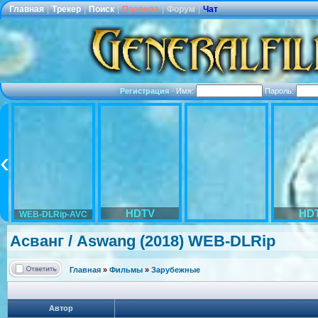
Главная
|
Трекер
|
Поиск
|
Правила
|
Форум
|
Чат
Регистрация
·
Имя:
Пароль:
HDTV
HD
WEB-DLRip-AVC
Асванг / Aswang (2018) WEB-DLRip
Главная
»
Фильмы
»
Зарубежные
Автор