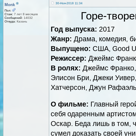
®
30-Ноя-2018 11:34
Monk
Пол:
Горе-творец
Стаж:
7 лет 8 месяцев
Сообщений:
14032
Откуда:
Казань
Год выпуска:
2017
Жанр:
Драма, комедия, б
Выпущено:
США, Good U
Режиссер:
Джеймс Франк
В ролях:
Джеймс Франко, 
Элисон Бри, Джеки Уивер
Хатчерсон, Джун Рафаэл
О фильме:
Главный герой
себя одаренным артистом
Оскар. Беда лишь в том, ч
сумел доказать своей уни