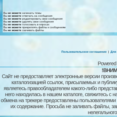
Вы
не можете
начинать темы
Вы
не можете
отвечать на сообщения
Вы
не можете
редактировать свои сообщения
Вы
не можете
удалять свои сообщения
Вы
не можете
голосовать в опросах
Вы
не можете
прикреплять файлы к сообщениям
Вы
не можете
скачивать файлы
Пользовательское соглашение
|
Для
Powered
!ВНИМ
Сайт не предоставляет электронные версии произв
каталогизацией ссылок, присылаемых и публи
являетесь правообладателем какого-либо представ
него находилась в нашем каталоге, свяжитесь с 
обмена на трекере предоставлены пользователями с
их содержание. Просьба не заливать файлы, з
нелегального