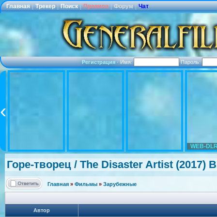
Главная
|
Трекер
|
Поиск
|
Правила
|
Форум
|
Чат
Регистрация
·
Имя:
Пароль:
WEB-DLR
Горе-творец / The Disaster Artist (2017) 
Главная
»
Фильмы
»
Зарубежные
Автор