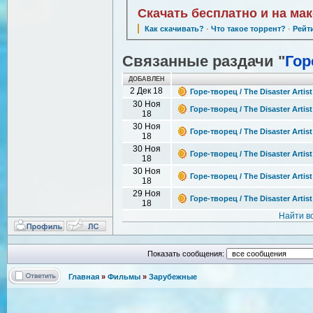
Скачать бесплатно и на ма
Как скачивать?
·
Что такое торрент?
·
Рейт
Связанные раздачи "
Гор
ДОБАВЛЕН
2 Дек 18
Горе-творец / The Disaster Artis
30 Ноя
Горе-творец / The Disaster Artis
18
30 Ноя
Горе-творец / The Disaster Artis
18
30 Ноя
Горе-творец / The Disaster Artis
18
30 Ноя
Горе-творец / The Disaster Artis
18
29 Ноя
Горе-творец / The Disaster Artis
18
Найти в
Показать сообщения:
Главная
»
Фильмы
»
Зарубежные