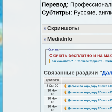
Перевод:
Профессиональн
Субтитры:
Русские, англ
Скриншоты
MediaInfo
Скачать
Скачать бесплатно и на ма
Как скачивать?
·
Что такое торрент?
·
Рейт
Связанные раздачи "
Дал
ДОБАВЛЕН
8 Окт 20
Дальше по коридору / Down a Dar
30 Ноя
Дальше по коридору / Down a Dar
18
30 Ноя
Дальше по коридору / Down a Da
18
30 Ноя
Дальше по коридору / Down a Dar
18