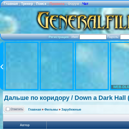
Главная
|
Трекер
|
Поиск
|
Правила
|
Форум
|
Чат
Регистрация
·
Имя:
Пароль:
WEB-DLR
Дальше по коридору / Down a Dark Hall (
Главная
»
Фильмы
»
Зарубежные
Автор