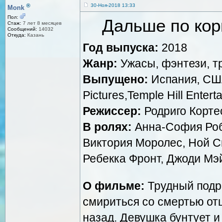
®
30-Ноя-2018 13:33
Monk
Пол:
Дальше по кори
Стаж:
7 лет 8 месяцев
Сообщений:
14032
Откуда:
Казань
Год выпуска:
2018
Жанр:
Ужасы, фэнтези, т
Выпущено:
Испания, США,
Pictures,Temple Hill Entert
Режиссер:
Родриго Корте
В ролях:
Анна-София Роб
Виктория Моролес, Ной С
Ребекка Фронт, Джоди Мэ
О фильме:
Трудный подро
смириться со смертью отц
назад. Девушка бунтует и