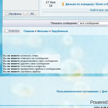
27 Ноя
Дальше по коридору / Down a Da
18
Найти все с
Показать сообщения:
Главная
»
Фильмы
»
Зарубежные
Вы
не можете
начинать темы
Вы
не можете
отвечать на сообщения
Вы
не можете
редактировать свои сообщения
Вы
не можете
удалять свои сообщения
Вы
не можете
голосовать в опросах
Вы
не можете
прикреплять файлы к сообщениям
Вы
не можете
скачивать файлы
Пользовательское соглашение
|
Для
Powered