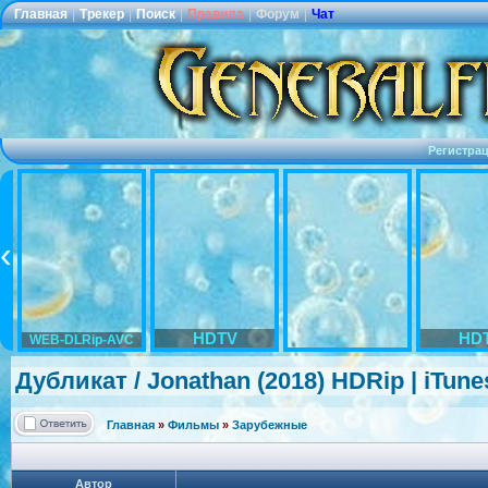
Главная
|
Трекер
|
Поиск
|
Правила
|
Форум
|
Чат
Регистра
HDTV
HD
WEB-DLRip-AVC
Дубликат / Jonathan (2018) HDRip | iTune
Главная
»
Фильмы
»
Зарубежные
Автор