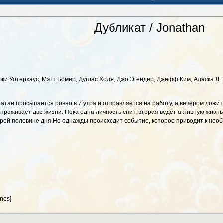
Дубликат / Jonathan
ки Уотерхаус, Мэтт Бомер, Дуглас Ходж, Джо Эгендер, Джефф Ким, Аласка Л
тан просыпается ровно в 7 утра и отправляется на работу, а вечером ложится
 проживает две жизни. Пока одна личность спит, вторая ведёт активную жизн
 второй половине дня.Но однажды происходит событие, которое приводит к не
nes]