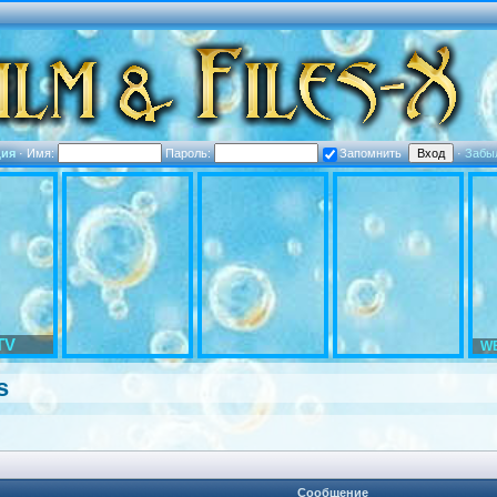
ция
·
Имя:
Пароль:
Запомнить
·
Забы
TV
WE
s
Сообщение