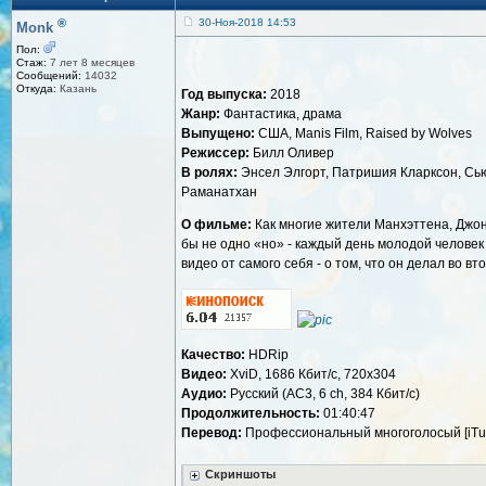
®
30-Ноя-2018 14:53
Monk
Пол:
Стаж:
7 лет 8 месяцев
Сообщений:
14032
Откуда:
Казань
Год выпуска:
2018
Жанр:
Фантастика, драма
Выпущено:
США, Manis Film, Raised by Wolves
Режиссер:
Билл Оливер
В ролях:
Энсел Элгорт, Патришия Кларксон, Сью
Раманатхан
О фильме:
Как многие жители Манхэттена, Джона
бы не одно «но» - каждый день молодой человек
видео от самого себя - о том, что он делал во
Качество:
HDRip
Видео:
XviD, 1686 Кбит/с, 720x304
Аудио:
Русский (AC3, 6 ch, 384 Кбит/с)
Продолжительность:
01:40:47
Перевод:
Профессиональный многоголосый [iTu
Скриншоты