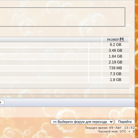
РАЗМЕР
6.2 GB
3.46 GB
1.84 GB
2.19 GB
739 MB
7.3 GB
1.8 GB
Текущее время:
09-Авг 15:52
Часовой пояс:
UTC + 3