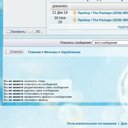
ДОБАВЛЕН
21 Дек 18
Прибор / The Package (2018) WE
30 Ноя
Прибор / The Package (2018) W
18
Найти
Показать сообщения:
Главная
»
Фильмы
»
Зарубежные
Вы
не можете
начинать темы
Вы
не можете
отвечать на сообщения
Вы
не можете
редактировать свои сообщения
Вы
не можете
удалять свои сообщения
Вы
не можете
голосовать в опросах
Вы
не можете
прикреплять файлы к сообщениям
Вы
не можете
скачивать файлы
Пользовательское соглашение
|
Для