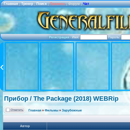
Главная
|
Трекер
|
Поиск
|
Правила
|
Форум
|
Чат
Регистрация
·
Имя:
Пароль:
Прибор / The Package (2018) WEBRip
Главная
»
Фильмы
»
Зарубежные
Автор