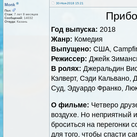
®
30-Ноя-2018 15:21
Monk
Пол:
Прибо
Стаж:
7 лет 8 месяцев
Сообщений:
14032
Откуда:
Казань
Год выпуска:
2018
Жанр:
Комедия
Выпущено:
США, Campfire
Режиссер:
Джейк Зиманс
В ролях:
Джеральдин Вис
Кэлверт, Сэди Кальвано, 
Суд, Эдуардо Франко, Лю
О фильме:
Четверо друз
воздухе. Но неприятный 
броситься на перегонки с
для того, чтобы спасти с