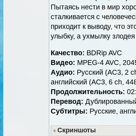
Пытаясь нести в мир хор
сталкивается с человече
приходит к выводу, что эт
улыбку, а ухмылку злодея
Качество:
BDRip AVC
Видео:
MPEG-4 AVC, 2045
Аудио:
Русский (AC3, 2 ch,
английский (AC3, 6 ch, 44
Продолжительность:
02:
Перевод:
Дублированный [
Субтитры:
Русские, англ
Скриншоты