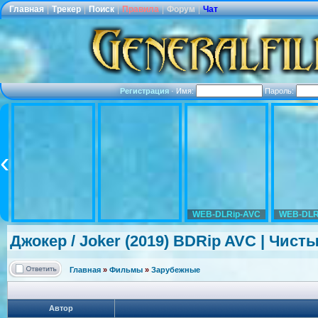
Главная
|
Трекер
|
Поиск
|
Правила
|
Форум
|
Чат
Регистрация
·
Имя:
Пароль:
WEB-DLRip-AVC
WEB-DLR
Джокер / Joker (2019) BDRip AVC | Чист
Главная
»
Фильмы
»
Зарубежные
Автор