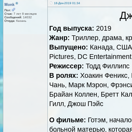
®
18-Дек-2019 01:34
Monk
Пол:
Дж
Стаж:
7 лет 8 месяцев
Сообщений:
14032
Откуда:
Казань
Год выпуска:
2019
Жанр:
Триллер, драма, к
Выпущено:
Канада, США,
Pictures, DC Entertainment
Режиссер:
Тодд Филлипс
В ролях:
Хоакин Феникс, 
Чань, Марк Мэрон, Фрэнси
Брайан Коллен, Бретт Кал
Гилл, Джош Пэйс
О фильме:
Готэм, начало
больной матерью, которая