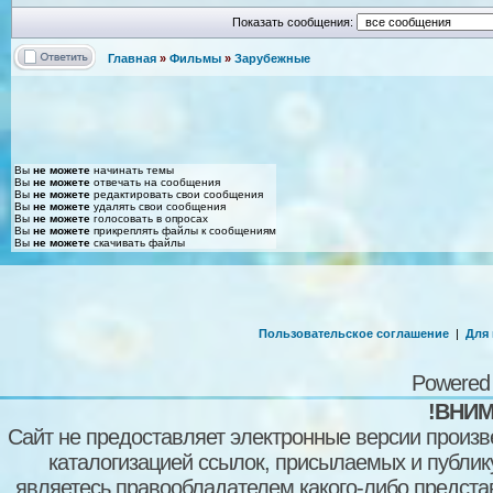
Показать сообщения:
Главная
»
Фильмы
»
Зарубежные
Вы
не можете
начинать темы
Вы
не можете
отвечать на сообщения
Вы
не можете
редактировать свои сообщения
Вы
не можете
удалять свои сообщения
Вы
не можете
голосовать в опросах
Вы
не можете
прикреплять файлы к сообщениям
Вы
не можете
скачивать файлы
Пользовательское соглашение
|
Для
Powered
!ВНИМ
Сайт не предоставляет электронные версии произв
каталогизацией ссылок, присылаемых и публи
являетесь правообладателем какого-либо представ