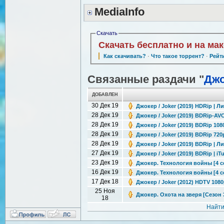
MediaInfo
Скачать
Скачать бесплатно и на ма
Как скачивать?
·
Что такое торрент?
·
Рейт
Связанные раздачи "
Дж
ДОБАВЛЕН
30 Дек 19
Джокер / Joker (2019) HDRip | Л
28 Дек 19
Джокер / Joker (2019) BDRip-AVC
28 Дек 19
Джокер / Joker (2019) BDRip 108
28 Дек 19
Джокер / Joker (2019) BDRip 720
28 Дек 19
Джокер / Joker (2019) BDRip | Л
27 Дек 19
Джокер / Joker (2019) BDRip | iT
23 Дек 19
Джокер. Технология войны [4 се
16 Дек 19
Джокер. Технология войны [4 се
17 Дек 18
Джокер / Joker (2012) HDTV 1080
25 Ноя
Джокер. Охота на зверя [Сезон 3
18
Найти