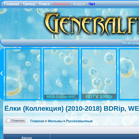
Главная
|
Трекер
|
Поиск
|
Правила
|
Форум
|
Чат
Регистра
HDTV 1080p
WEB-DLRip-AVC
Ёлки (Коллекция) (2010-2018) BDRip, W
Главная
»
Фильмы
»
Русскоязычные
Автор