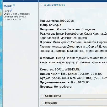
®
23-Дек-2019 00:15
Monk
Пол:
Стаж:
7 лет 8 месяцев
Сообщений:
14032
Откуда:
Казань
Год выпуска:
2010-2018
Жанр:
Комедия
Выпущено:
Россия, Базелевс Продакшн
Режиссер:
Тимур Бекмамбетов, Ольга Харина, Дм
Карпиловский, Максим Свешников
В ролях:
Иван Ургант, Сергей Светлаков, Серге
Гармаш, Александр Домогаров мл., Сергей Друзь
Плаксина, Дмитрий Малашенко, Галина Данилова
О фильме:
Перед Новым годом сбываются мечты
явную новельную структуру, главные герои всех
Качество:
BDRip, WEB-DLRip
Видео:
XviD, ~ 1850 Кбит/с, 720x304, 704x400
Аудио:
Русский (АС3, 6 ch, 448 Кбит/с), (АС3, 6 ch
Продолжительность:
8 x ~ 01:27:00
Перевод:
Не требуется
Скриншоты
MediaInfo