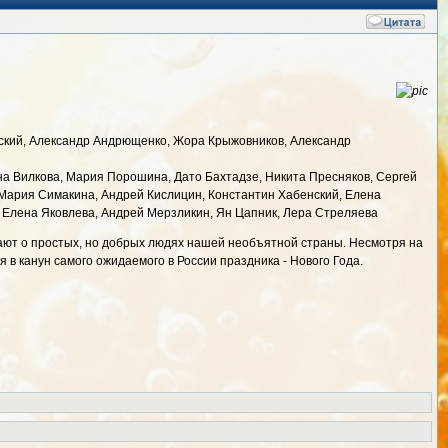
инский, Александр Андрющенко, Жора Крыжовников, Александр
на Вилкова, Мария Порошина, Дато Бахтадзе, Никита Пресняков, Сергей
, Мария Симакина, Андрей Кислицин, Константин Хабенский, Елена
 Елена Яковлева, Андрей Мерзликин, Ян Цапник, Лера Стреляева
ают о простых, но добрых людях нашей необъятной страны. Несмотря на
в канун самого ожидаемого в России праздника - Нового Года.