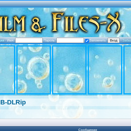
ция
·
Имя:
Пароль:
Запомнить
·
Забы
EB-DLRip
Сообщение