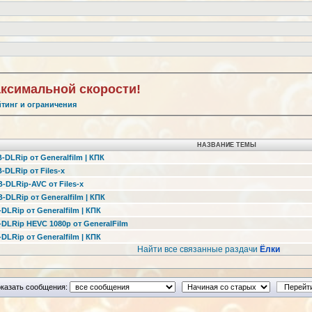
аксимальной скорости!
йтинг и ограничения
НАЗВАНИЕ ТЕМЫ
-DLRip от Generalfilm | КПК
-DLRip от Files-х
B-DLRip-AVC от Files-х
-DLRip от Generalfilm | КПК
DLRip от Generalfilm | КПК
-DLRip HEVC 1080p от GeneralFilm
DLRip от Generalfilm | КПК
Найти все связанные раздачи
Ёлки
казать сообщения: