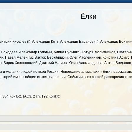
Ёлки
итрий Киселёв (I), Александр Котт, Александр Баранов (II), Александр Войт
й Походаев, Александр Головин, Алина Булынко, Артур Смольянинов, Екатери
як, Павел Меленчук, Виктор Вержбицкий, Олег Масленников, Кристина Асмус
, Борис Хвошнянский, Дмитрий Нагиев, Юлия Александрова, Антон Богданов,
 и желания людей по всей России. Новогодние альманахи «Елки» рассказыв
 историй имеют общие сюжетные линии. События всех частей разворачиваются 
, 384 Кбит/с), (АС3, 2 ch, 192 Кбит/с)