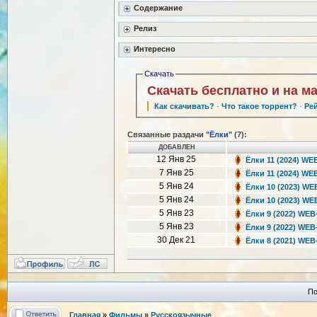
Содержание
Релиз
Интересно
Скачать
Скачать бесплатно и на м
Как скачивать?
·
Что такое торрент?
·
Ре
Связанные раздачи "
Ёлки
" (7):
ДОБАВЛЕН
12 Янв 25
Ёлки 11 (2024) WEB
7 Янв 25
Ёлки 11 (2024) WEB
5 Янв 24
Ёлки 10 (2023) WE
5 Янв 24
Ёлки 10 (2023) WEB
5 Янв 23
Ёлки 9 (2022) WEB-
5 Янв 23
Ёлки 9 (2022) WEB
30 Дек 21
Ёлки 8 (2021) WEB-
По
Главная
»
Фильмы
»
Русскоязычные