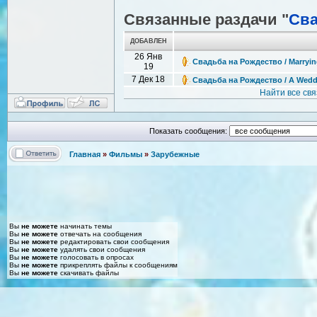
Связанные раздачи "
Сва
ДОБАВЛЕН
26 Янв
Свадьба на Рождество / Marryin
19
7 Дек 18
Свадьба на Рождество / A Weddi
Найти все св
Показать сообщения:
Главная
»
Фильмы
»
Зарубежные
Вы
не можете
начинать темы
Вы
не можете
отвечать на сообщения
Вы
не можете
редактировать свои сообщения
Вы
не можете
удалять свои сообщения
Вы
не можете
голосовать в опросах
Вы
не можете
прикреплять файлы к сообщениям
Вы
не можете
скачивать файлы