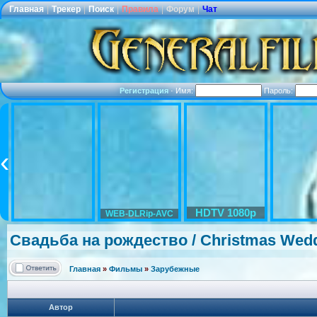
Главная
|
Трекер
|
Поиск
|
Правила
|
Форум
|
Чат
Регистрация
·
Имя:
Пароль:
HDTV 1080p
WEB-DLRip-AVC
Свадьба на рождество / Christmas Wedd
Главная
»
Фильмы
»
Зарубежные
Автор