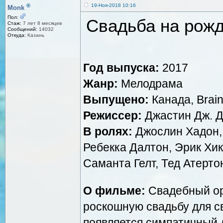
®
19-Ноя-2018 10:16
Monk
Пол:
Свадьба на рожд
Стаж:
7 лет 8 месяцев
Сообщений:
14032
Откуда:
Казань
Год выпуска:
2017
Жанр:
Мелодрама
Выпущено:
Канада, Brain
Режиссер:
Джастин Дж. Д
В ролях:
Джослин Хадон, 
Ребекка Далтон, Эрик Хи
Саманта Гелт, Тед Атерто
О фильме:
Свадебный ор
роскошную свадьбу для св
появляется симпатичный 