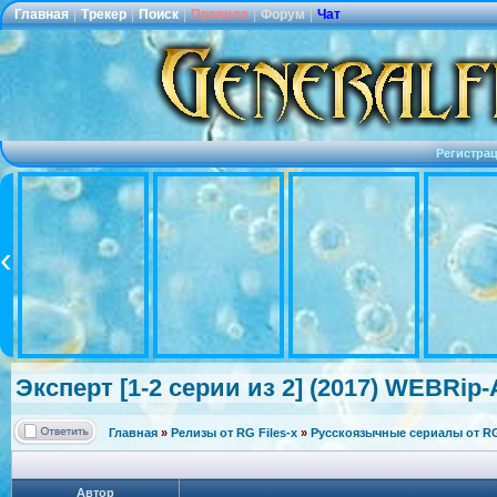
Главная
|
Трекер
|
Поиск
|
Правила
|
Форум
|
Чат
Регистра
Эксперт [1-2 серии из 2] (2017) WEBRip-A
Главная
»
Релизы от RG Files-x
»
Русскоязычные сериалы от RG 
Автор