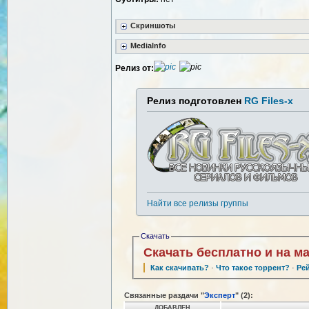
Скриншоты
MediaInfo
Релиз от:
Релиз подготовлен
RG Files-x
Найти все релизы группы
Скачать
Скачать бесплатно и на м
Как скачивать?
·
Что такое торрент?
·
Ре
Связанные раздачи "
Эксперт
" (2):
ДОБАВЛЕН