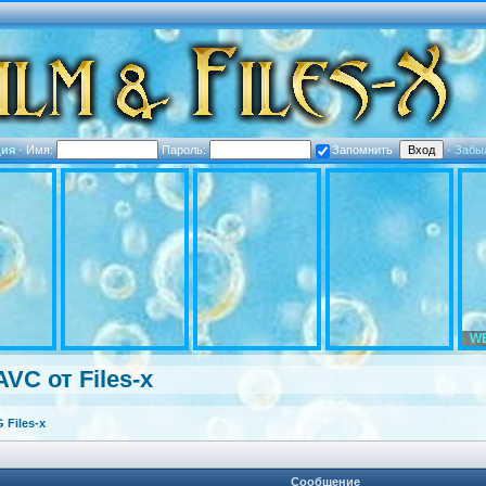
ция
·
Имя:
Пароль:
Запомнить
·
Забы
WE
VC от Files-x
Files-x
Сообщение