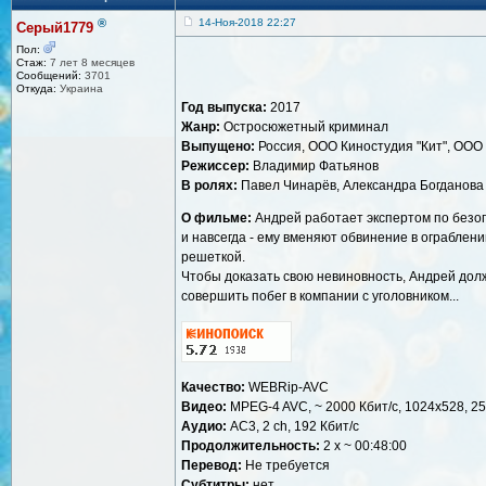
®
14-Ноя-2018 22:27
Серый1779
Пол:
Стаж:
7 лет 8 месяцев
Сообщений:
3701
Откуда:
Украина
Год выпуска:
2017
Жанр:
Остросюжетный криминал
Выпущено:
Россия, ООО Киностудия "Кит", ОО
Режиссер:
Владимир Фатьянов
В ролях:
Павел Чинарёв, Александра Богданова 
О фильме:
Андрей работает экспертом по безоп
и навсегда - ему вменяют обвинение в ограблени
решеткой.
Чтобы доказать свою невиновность, Андрей дол
совершить побег в компании с уголовником...
Качество:
WEBRip-AVC
Видео:
MPEG-4 AVC, ~ 2000 Кбит/с, 1024x528, 25
Аудио:
AC3, 2 ch, 192 Кбит/с
Продолжительность:
2 х ~ 00:48:00
Перевод:
Не требуется
Субтитры:
нет