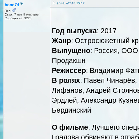
®
25-Ноя-2018 15:17
bond74
Пол:
Стаж:
7 лет 8 месяцев
Сообщений:
3220
Год выпуска
: 2017
Жанр
: Остросюжетный к
Выпущено
: Россия, ООО
Продакшн
Режиссер
: Владимир Фат
В ролях
: Павел Чинарёв,
Лифанов, Андрей Стояно
Эрдлей, Александр Кузнец
Бердинский
О фильме
: Лучшего спец
Градова обвиняют в огра