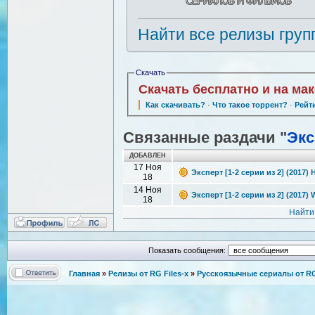
Найти все релизы груп
Скачать
Скачать бесплатно и на ма
Как скачивать?
·
Что такое торрент?
·
Рейт
Связанные раздачи "
Экс
ДОБАВЛЕН
17 Ноя
Эксперт [1-2 серии из 2] (2017) 
18
14 Ноя
Эксперт [1-2 серии из 2] (2017)
18
Найти
Показать сообщения:
Главная
»
Релизы от RG Files-x
»
Русскоязычные сериалы от RG 