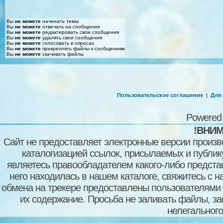
Вы
не можете
начинать темы
Вы
не можете
отвечать на сообщения
Вы
не можете
редактировать свои сообщения
Вы
не можете
удалять свои сообщения
Вы
не можете
голосовать в опросах
Вы
не можете
прикреплять файлы к сообщениям
Вы
не можете
скачивать файлы
Пользовательское соглашение
|
Для
Powered
!ВНИМ
Сайт не предоставляет электронные версии произв
каталогизацией ссылок, присылаемых и публи
являетесь правообладателем какого-либо представ
него находилась в нашем каталоге, свяжитесь с 
обмена на трекере предоставлены пользователями с
их содержание. Просьба не заливать файлы, з
нелегального