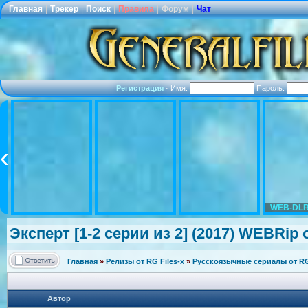
Главная
|
Трекер
|
Поиск
|
Правила
|
Форум
|
Чат
Регистрация
·
Имя:
Пароль:
WEB-DLR
Эксперт [1-2 серии из 2] (2017) WEBRip о
Главная
»
Релизы от RG Files-x
»
Русскоязычные сериалы от RG 
Автор